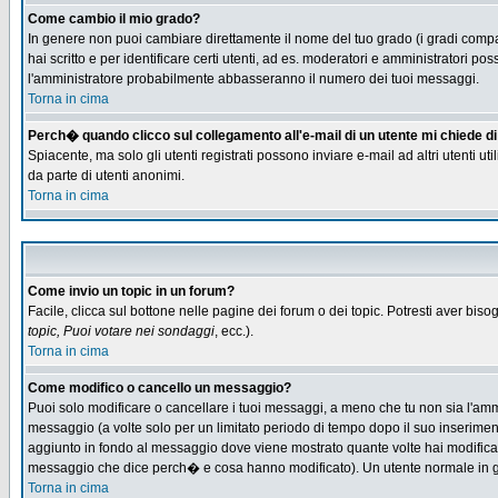
Come cambio il mio grado?
In genere non puoi cambiare direttamente il nome del tuo grado (i gradi compaio
hai scritto e per identificare certi utenti, ad es. moderatori e amministratori
l'amministratore probabilmente abbasseranno il numero dei tuoi messaggi.
Torna in cima
Perch� quando clicco sul collegamento all'e-mail di un utente mi chiede di f
Spiacente, ma solo gli utenti registrati possono inviare e-mail ad altri utenti u
da parte di utenti anonimi.
Torna in cima
Come invio un topic in un forum?
Facile, clicca sul bottone nelle pagine dei forum o dei topic. Potresti aver biso
topic, Puoi votare nei sondaggi
, ecc.).
Torna in cima
Come modifico o cancello un messaggio?
Puoi solo modificare o cancellare i tuoi messaggi, a meno che tu non sia l'am
messaggio (a volte solo per un limitato periodo di tempo dopo il suo inserime
aggiunto in fondo al messaggio dove viene mostrato quante volte hai modific
messaggio che dice perch� e cosa hanno modificato). Un utente normale in
Torna in cima