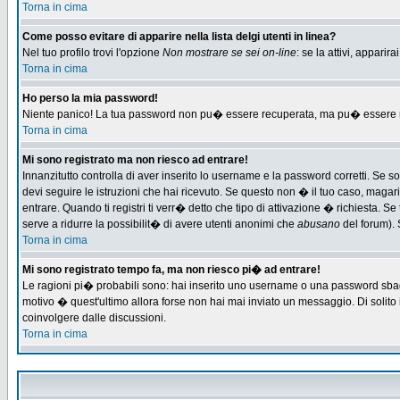
Torna in cima
Come posso evitare di apparire nella lista delgi utenti in linea?
Nel tuo profilo trovi l'opzione
Non mostrare se sei on-line
: se la attivi, appari
Torna in cima
Ho perso la mia password!
Niente panico! La tua password non pu� essere recuperata, ma pu� essere re-
Torna in cima
Mi sono registrato ma non riesco ad entrare!
Innanzitutto controlla di aver inserito lo username e la password corretti. Se 
devi seguire le istruzioni che hai ricevuto. Se questo non � il tuo caso, magari 
entrare. Quando ti registri ti verr� detto che tipo di attivazione � richiesta. Se 
serve a ridurre la possibilit� di avere utenti anonimi che
abusano
del forum). 
Torna in cima
Mi sono registrato tempo fa, ma non riesco pi� ad entrare!
Le ragioni pi� probabili sono: hai inserito uno username o una password sbagliat
motivo � quest'ultimo allora forse non hai mai inviato un messaggio. Di solito
coinvolgere dalle discussioni.
Torna in cima