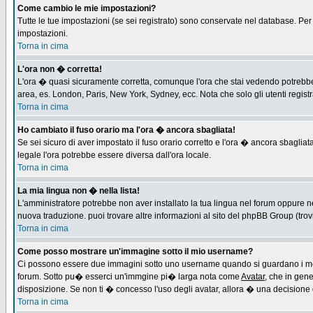
Come cambio le mie impostazioni?
Tutte le tue impostazioni (se sei registrato) sono conservate nel database. Per m
impostazioni.
Torna in cima
L'ora non � corretta!
L'ora � quasi sicuramente corretta, comunque l'ora che stai vedendo potrebbe es
area, es. London, Paris, New York, Sydney, ecc. Nota che solo gli utenti regist
Torna in cima
Ho cambiato il fuso orario ma l'ora � ancora sbagliata!
Se sei sicuro di aver impostato il fuso orario corretto e l'ora � ancora sbagliat
legale l'ora potrebbe essere diversa dall'ora locale.
Torna in cima
La mia lingua non � nella lista!
L'amministratore potrebbe non aver installato la tua lingua nel forum oppure ne
nuova traduzione. puoi trovare altre informazioni al sito del phpBB Group (trovi 
Torna in cima
Come posso mostrare un'immagine sotto il mio username?
Ci possono essere due immagini sotto uno username quando si guardano i messa
forum. Sotto pu� esserci un'immgine pi� larga nota come
Avatar
, che in gen
disposizione. Se non ti � concesso l'uso degli avatar, allora � una decisione d
Torna in cima