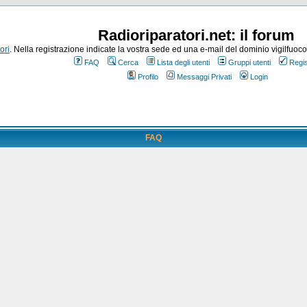
Radioriparatori.net: il forum
ori
. Nella registrazione indicate la vostra sede ed una e-mail del dominio vigilfuoco.it
FAQ
Cerca
Lista degli utenti
Gruppi utenti
Regis
Profilo
Messaggi Privati
Login
FAQ