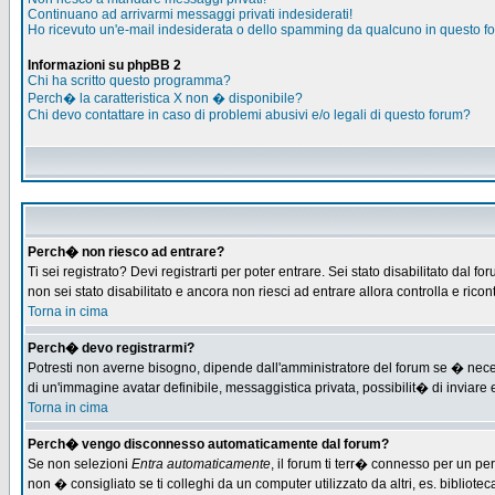
Continuano ad arrivarmi messaggi privati indesiderati!
Ho ricevuto un'e-mail indesiderata o dello spamming da qualcuno in questo f
Informazioni su phpBB 2
Chi ha scritto questo programma?
Perch� la caratteristica X non � disponibile?
Chi devo contattare in caso di problemi abusivi e/o legali di questo forum?
Perch� non riesco ad entrare?
Ti sei registrato? Devi registrarti per poter entrare. Sei stato disabilitato d
non sei stato disabilitato e ancora non riesci ad entrare allora controlla e ric
Torna in cima
Perch� devo registrarmi?
Potresti non averne bisogno, dipende dall'amministratore del forum se � necess
di un'immagine avatar definibile, messaggistica privata, possibilit� di inviare e
Torna in cima
Perch� vengo disconnesso automaticamente dal forum?
Se non selezioni
Entra automaticamente
, il forum ti terr� connesso per un pe
non � consigliato se ti colleghi da un computer utilizzato da altri, es. bibliotec