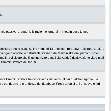
o.
a mia password
, segui le istruzioni e tornerai in linea in poco tempo.
bilitato e hai cliccato su
Ho meno di 13 anni
mentre ti stavi registrando, allora
 vengano attivate, o dall'utente stesso o dall'amministratore, prima di poter
ail... sei sicuro che il tuo indirizzo e-mail sia valido? (L'attivazione via e-mail
e l'amministratore del forum.
pure l'amministratore ha cancellato il tuo account per qualche ragione. Se il
 per ridurre la grandezza del database. Prova a registrarti di nuovo e farti