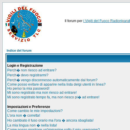
Il forum per
i Vigili del Fuoco Radioriparat
Indice del forum
Login e Registrazione
Perch� non riesco ad entrare?
Perch� devo registrarmi?
Perch� vengo disconnesso automaticamente dal forum?
Come posso evitare di apparire nella lista delgi utenti in linea?
Ho perso la mia password!
Mi sono registrato ma non riesco ad entrare!
Mi sono registrato tempo fa, ma non riesco pi� ad entrare!
Impostazioni e Preferenze
Come cambio le mie impostazioni?
L'ora non � corretta!
Ho cambiato il fuso orario ma l'ora � ancora sbagliata!
La mia lingua non � nella lista!
Come posso mostrare un'immagine sotto il mio username?