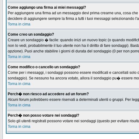
Come aggiungo una firma ai miei messaggi?
Per aggiungere una firma ad un messaggio devi prima crearne una, cosa che puo
decidere di aggiungere sempre la firma a tutti i tuoi messaggi selezionando l
Torna in cima
Come creo un sondaggio?
Creare un sondaggio � facile: quando inizi un nuovo topic (o quando modifichi 
non lo vedi, probabilmente il tuo utente non ha il diritto di fare sondaggi). Bas
opzione
). Puoi anche stabilire i giorni di durata del sondaggio (0 per non porre
Torna in cima
Come modifico o cancello un sondaggio?
Come per i messaggi, i sondaggi possono essere modificati e cancellati solo dag
sondaggio). Se nessuno ha ancora votato, allora il sondaggio pu� essere modifi
Torna in cima
Perch� non riesco ad accedere ad un forum?
Alcuni forum potrebbero essere riservati a determinati utenti o gruppi. Per leg
Torna in cima
Perch� non posso votare nei sondaggi?
Solo gli utenti registrati possono votare nei sondaggi (questo per evitare risulta
Torna in cima