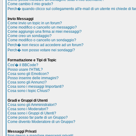
Come cambio il mio grado?
Perch� quando clicco sul collegamento all'e-mail di un utente mi chiede di far
Invio Messaggi
Come invio un topic in un forum?
Come modifico o cancello un messaggio?
Come aggiungo una firma ai miei messaggi?
Come creo un sondaggio?
Come modifico o cancello un sondaggio?
Perch� non riesco ad accedere ad un forum?
Perch� non posso votare nei sondaggi?
Formattazione e Tipi di Topic
Cos'� il BBCode?
Posso usare l'HTML?
Cosa sono gli Emoticon?
Posso inserire delle immagini?
Cosa sono gli Annunci?
Cosa sono i messaggi Importanti?
Cosa sono i topic Chiusi?
Gradi e Gruppi di Utenti
Cosa sono gli Amministratori?
Cosa sono i Moderatori?
Cosa sono i Gruppi di Utenti?
Come posso far parte di un Gruppo?
Come divento Moderatore di un Gruppo?
Messaggi Privati
Non riesco a mandare messaggi privati!