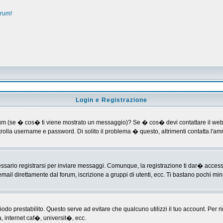
orum!
Login e Registrazione
al forum (se � cos� ti viene mostrato un messaggio)? Se � cos� devi contattare il web
ontrolla username e password. Di solito il problema � questo, altrimenti contatta l'
ario registrarsi per inviare messaggi. Comunque, la registrazione ti dar� accesso ad
mail direttamente dal forum, iscrizione a gruppi di utenti, ecc. Ti bastano pochi minu
riodo prestabilito. Questo serve ad evitare che qualcuno utilizzi il tuo account. P
a, internet caf�, universit�, ecc.