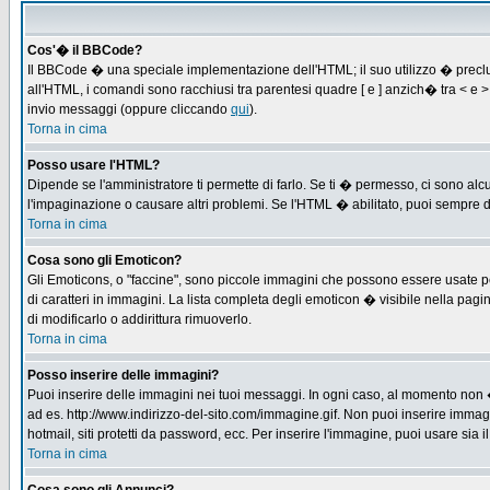
Cos'� il BBCode?
Il BBCode � una speciale implementazione dell'HTML; il suo utilizzo � preclus
all'HTML, i comandi sono racchiusi tra parentesi quadre [ e ] anzich� tra < e
invio messaggi (oppure cliccando
qui
).
Torna in cima
Posso usare l'HTML?
Dipende se l'amministratore ti permette di farlo. Se ti � permesso, ci sono 
l'impaginazione o causare altri problemi. Se l'HTML � abilitato, puoi sempre di
Torna in cima
Cosa sono gli Emoticon?
Gli Emoticons, o "faccine", sono piccole immagini che possono essere usate per
di caratteri in immagini. La lista completa degli emoticon � visibile nella p
di modificarlo o addirittura rimuoverlo.
Torna in cima
Posso inserire delle immagini?
Puoi inserire delle immagini nei tuoi messaggi. In ogni caso, al momento non 
ad es. http://www.indirizzo-del-sito.com/immagine.gif. Non puoi inserire immag
hotmail, siti protetti da password, ecc. Per inserire l'immagine, puoi usare s
Torna in cima