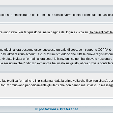
rai solo all'amministratore del forum e a te stesso. Verrai contato come utente nascost
impostata. Per far questo vai nella pagina del login e clicca su
Ho dimenticato l
sono giusti, allora possono esser successe un paio di cose: se il supporto COPPA � a
devi attivare il tuo account. Alcuni forum richiedono che tutte le nuove registrazioni
ti � stata inviata un'e-mail, allora segui le istruzioni; se non hai ricevuto nessuna e-m
Se sei sicuro che l'indirizzo e-mail che hai usato sia giusto, allora prova a contattar
i (verifica l'e-mail che ti � stata mandata la prima volta che ti sei registrato), op
 i forum rimuovono periodicamente gli utenti che non hanno mai inviato un messaggio
Impostazioni e Preferenze