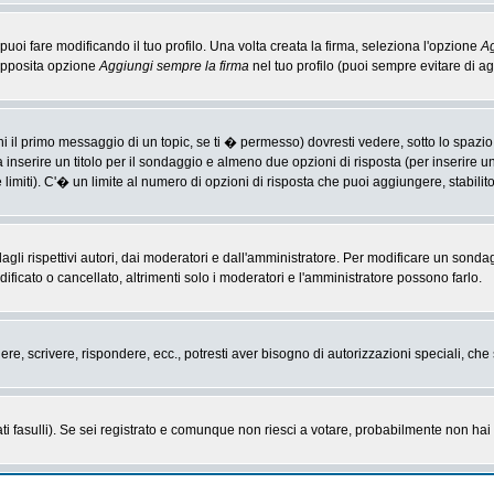
i fare modificando il tuo profilo. Una volta creata la firma, seleziona l'opzione
Ag
'apposita opzione
Aggiungi sempre la firma
nel tuo profilo (puoi sempre evitare di 
il primo messaggio di un topic, se ti � permesso) dovresti vedere, sotto lo spazio 
ta inserire un titolo per il sondaggio e almeno due opzioni di risposta (per inserire u
 limiti). C'� un limite al numero di opzioni di risposta che puoi aggiungere, stabilit
li rispettivi autori, dai moderatori e dall'amministratore. Per modificare un sonda
cato o cancellato, altrimenti solo i moderatori e l'amministratore possono farlo.
gere, scrivere, rispondere, ecc., potresti aver bisogno di autorizzazioni speciali, c
ti fasulli). Se sei registrato e comunque non riesci a votare, probabilmente non hai i 