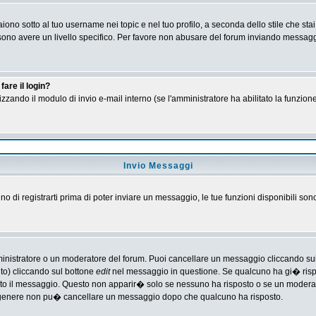
no sotto al tuo username nei topic e nel tuo profilo, a seconda dello stile che stai
 possono avere un livello specifico. Per favore non abusare del forum inviando messa
are il login?
tilizzando il modulo di invio e-mail interno (se l'amministratore ha abilitato la funzi
Invio Messaggi
gno di registrarti prima di poter inviare un messaggio, le tue funzioni disponibili son
ministratore o un moderatore del forum. Puoi cancellare un messaggio cliccando su
nto) cliccando sul bottone
edit
nel messaggio in questione. Se qualcuno ha gi� rispos
ato il messaggio. Questo non apparir� solo se nessuno ha risposto o se un moderat
 genere non pu� cancellare un messaggio dopo che qualcuno ha risposto.