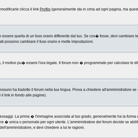
odificarle clicca il link
Profilo
(generalmente sta in cima ad ogni pagina, ma questo
sere quella di un fuso orario differente dal tuo. Se cos� fosse, devi cambiare le im
rati possono cambiare il fuso orario e molte impostazioni.
a, il motivo pu� essere l'ora legale. Il forum non � programmato per calcolare le diff
ssuno ha tradotto il forum nella tua lingua. Prova a chiedere all'amministratore se �
il link in fondo alle pagine).
ggi. La prima � l'immagine associata al tuo grado, generalmente ha la forma di ste
ere � unica o personale per ogni utente. L'amministratore del forum decide se abili
ell'amministratore, e devi chiedere a lui le ragioni.