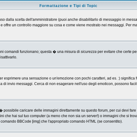
Formattazione e Tipi di Topic
o dalla scelta dell'amministratore (puoi anche disabilitarlo di messaggio in messa
 > e offre un controllo maggiore su cosa e come viene mostrato nei messaggi. Per ma
alcuni comandi funzionano; questa � una misura di
sicurezza
per evitare che certe p
sattivarlo.
 esprimere una sensazione o un'emozione con pochi caratteri, ad es. :) significa fe
agina di invio messaggi. Cerca di non esagerare nell'uso degli emoticon, possono f
� possibile caricare delle immagini direttamente su questo forum, per cui devi fa
ini che hai sul tuo computer (a meno che non sia un server!) o immagini che si trov
ia il comando BBCode [img] che l'appropriato comando HTML (se consentito).