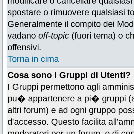
modificare o cancellare qualsiasi
spostare o rimuovere qualsiasi t
Generalmente il compito dei Moder
vadano
off-topic
(fuori tema) o c
offensivi.
Torna in cima
Cosa sono i Gruppi di Utenti?
I Gruppi permettono agli amministr
pu� appartenere a pi� gruppi (a 
altri forum) e ad ogni gruppo poss
d'accesso. Questo facilita all'amm
moderatori per un forum, o di co