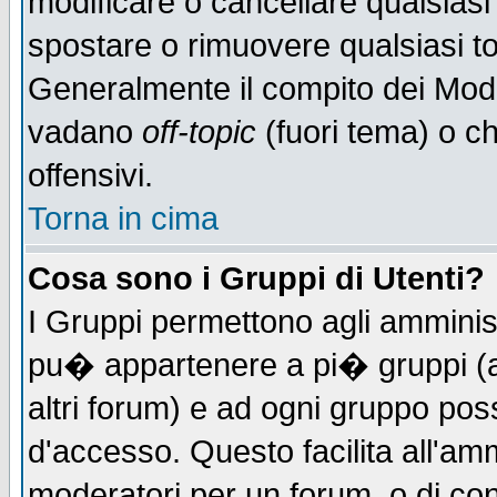
modificare o cancellare qualsiasi
spostare o rimuovere qualsiasi t
Generalmente il compito dei Moder
vadano
off-topic
(fuori tema) o c
offensivi.
Torna in cima
Cosa sono i Gruppi di Utenti?
I Gruppi permettono agli amministr
pu� appartenere a pi� gruppi (a 
altri forum) e ad ogni gruppo poss
d'accesso. Questo facilita all'amm
moderatori per un forum, o di co