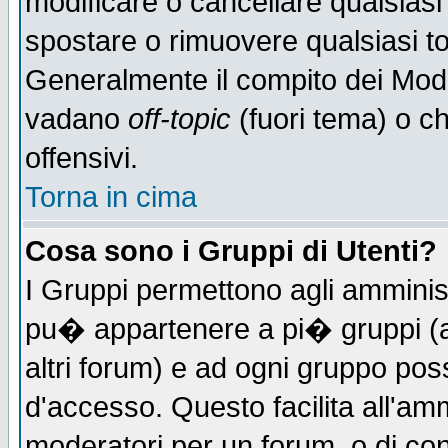
modificare o cancellare qualsiasi
spostare o rimuovere qualsiasi t
Generalmente il compito dei Moder
vadano
off-topic
(fuori tema) o c
offensivi.
Torna in cima
Cosa sono i Gruppi di Utenti?
I Gruppi permettono agli amministr
pu� appartenere a pi� gruppi (a 
altri forum) e ad ogni gruppo poss
d'accesso. Questo facilita all'amm
moderatori per un forum, o di co