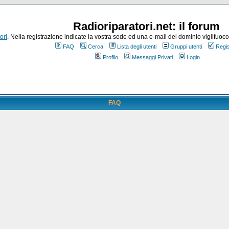
Radioriparatori.net: il forum
ori
. Nella registrazione indicate la vostra sede ed una e-mail del dominio vigilfuoco.it
FAQ
Cerca
Lista degli utenti
Gruppi utenti
Regis
Profilo
Messaggi Privati
Login
FAQ