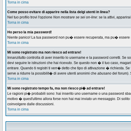
Torna in cima
Come posso evitare di apparire nella lista delgi utenti in linea?
Nel tuo profilo trovi l'opzione
Non mostrare se sei on-line
: se la attivi, appari
Torna in cima
Ho perso la mia password!
Niente panico! La tua password non pu� essere recuperata, ma pu� essere re-
Torna in cima
Mi sono registrato ma non riesco ad entrare!
Innanzitutto controlla di aver inserito lo username e la password corretti. Se 
devi seguire le istruzioni che hai ricevuto. Se questo non � il tuo caso, magari 
entrare. Quando ti registri ti verr� detto che tipo di attivazione � richiesta. Se 
serve a ridurre la possibilit� di avere utenti anonimi che
abusano
del forum). 
Torna in cima
Mi sono registrato tempo fa, ma non riesco pi� ad entrare!
Le ragioni pi� probabili sono: hai inserito uno username o una password sbagliat
motivo � quest'ultimo allora forse non hai mai inviato un messaggio. Di solito
coinvolgere dalle discussioni.
Torna in cima