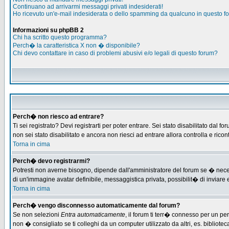
Continuano ad arrivarmi messaggi privati indesiderati!
Ho ricevuto un'e-mail indesiderata o dello spamming da qualcuno in questo f
Informazioni su phpBB 2
Chi ha scritto questo programma?
Perch� la caratteristica X non � disponibile?
Chi devo contattare in caso di problemi abusivi e/o legali di questo forum?
Perch� non riesco ad entrare?
Ti sei registrato? Devi registrarti per poter entrare. Sei stato disabilitato d
non sei stato disabilitato e ancora non riesci ad entrare allora controlla e ric
Torna in cima
Perch� devo registrarmi?
Potresti non averne bisogno, dipende dall'amministratore del forum se � necess
di un'immagine avatar definibile, messaggistica privata, possibilit� di inviare e
Torna in cima
Perch� vengo disconnesso automaticamente dal forum?
Se non selezioni
Entra automaticamente
, il forum ti terr� connesso per un pe
non � consigliato se ti colleghi da un computer utilizzato da altri, es. bibliotec