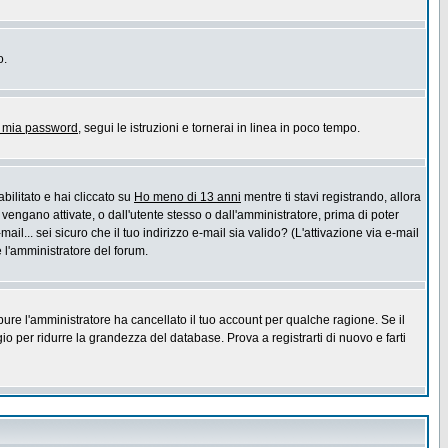
o.
a mia password
, segui le istruzioni e tornerai in linea in poco tempo.
bilitato e hai cliccato su
Ho meno di 13 anni
mentre ti stavi registrando, allora
 vengano attivate, o dall'utente stesso o dall'amministratore, prima di poter
ail... sei sicuro che il tuo indirizzo e-mail sia valido? (L'attivazione via e-mail
e l'amministratore del forum.
pure l'amministratore ha cancellato il tuo account per qualche ragione. Se il
 per ridurre la grandezza del database. Prova a registrarti di nuovo e farti