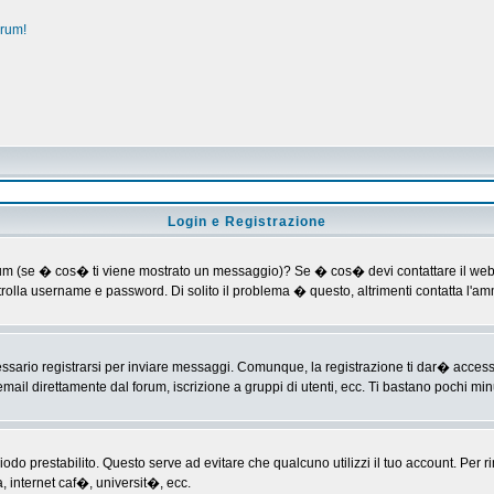
orum!
Login e Registrazione
al forum (se � cos� ti viene mostrato un messaggio)? Se � cos� devi contattare il web
ontrolla username e password. Di solito il problema � questo, altrimenti contatta l'
ario registrarsi per inviare messaggi. Comunque, la registrazione ti dar� accesso ad
mail direttamente dal forum, iscrizione a gruppi di utenti, ecc. Ti bastano pochi minu
riodo prestabilito. Questo serve ad evitare che qualcuno utilizzi il tuo account. P
a, internet caf�, universit�, ecc.