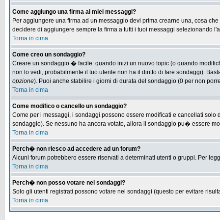
Come aggiungo una firma ai miei messaggi?
Per aggiungere una firma ad un messaggio devi prima crearne una, cosa che puo
decidere di aggiungere sempre la firma a tutti i tuoi messaggi selezionando l
Torna in cima
Come creo un sondaggio?
Creare un sondaggio � facile: quando inizi un nuovo topic (o quando modifichi 
non lo vedi, probabilmente il tuo utente non ha il diritto di fare sondaggi). Bas
opzione
). Puoi anche stabilire i giorni di durata del sondaggio (0 per non porre
Torna in cima
Come modifico o cancello un sondaggio?
Come per i messaggi, i sondaggi possono essere modificati e cancellati solo dag
sondaggio). Se nessuno ha ancora votato, allora il sondaggio pu� essere modifi
Torna in cima
Perch� non riesco ad accedere ad un forum?
Alcuni forum potrebbero essere riservati a determinati utenti o gruppi. Per leg
Torna in cima
Perch� non posso votare nei sondaggi?
Solo gli utenti registrati possono votare nei sondaggi (questo per evitare risulta
Torna in cima