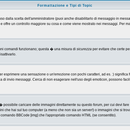
Formattazione e Tipi di Topic
o dalla scelta dell'amministratore (puoi anche disabilitarlo di messaggio in messa
 > e offre un controllo maggiore su cosa e come viene mostrato nei messaggi. Per ma
alcuni comandi funzionano; questa � una misura di
sicurezza
per evitare che certe p
sattivarlo.
 esprimere una sensazione o un'emozione con pochi caratteri, ad es. :) significa fe
agina di invio messaggi. Cerca di non esagerare nell'uso degli emoticon, possono f
� possibile caricare delle immagini direttamente su questo forum, per cui devi fa
ini che hai sul tuo computer (a meno che non sia un server!) o immagini che si trov
ia il comando BBCode [img] che l'appropriato comando HTML (se consentito).