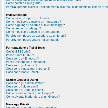
Come cambio il mio grado?
Perch� quando clicco sul collegamento all'e-mail di un utente mi chiede di far
Invio Messaggi
Come invio un topic in un forum?
Come modifico o cancello un messaggio?
Come aggiungo una firma ai miei messaggi?
Come creo un sondaggio?
Come modifico o cancello un sondaggio?
Perch� non riesco ad accedere ad un forum?
Perch� non posso votare nei sondaggi?
Formattazione e Tipi di Topic
Cos'� il BBCode?
Posso usare l'HTML?
Cosa sono gli Emoticon?
Posso inserire delle immagini?
Cosa sono gli Annunci?
Cosa sono i messaggi Importanti?
Cosa sono i topic Chiusi?
Gradi e Gruppi di Utenti
Cosa sono gli Amministratori?
Cosa sono i Moderatori?
Cosa sono i Gruppi di Utenti?
Come posso far parte di un Gruppo?
Come divento Moderatore di un Gruppo?
Messaggi Privati
Non riesco a mandare messaggi privati!