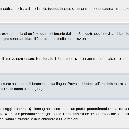
odificarle clicca il link
Profilo
(generalmente sta in cima ad ogni pagina, ma questo
sere quella di un fuso orario differente dal tuo. Se cos� fosse, devi cambiare le im
rati possono cambiare il fuso orario e molte impostazioni.
a, il motivo pu� essere l'ora legale. Il forum non � programmato per calcolare le diff
ssuno ha tradotto il forum nella tua lingua. Prova a chiedere all'amministratore se �
il link in fondo alle pagine).
ggi. La prima � l'immagine associata al tuo grado, generalmente ha la forma di ste
ere � unica o personale per ogni utente. L'amministratore del forum decide se abili
ell'amministratore, e devi chiedere a lui le ragioni.