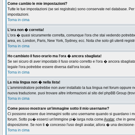
Come cambio le mie impostazioni?
Tutte le tue impostazioni (se sei registrato) sono conservate nel database. Per m
impostazioni.
Torna in cima
L'ora non � corretta!
L'ora � quasi sicuramente corretta, comunque l'ora che stai vedendo potrebbe es
area, es. London, Paris, New York, Sydney, ecc. Nota che solo gli utenti regist
Torna in cima
Ho cambiato il fuso orario ma l'ora � ancora sbagliata!
Se sei sicuro di aver impostato il fuso orario corretto e l'ora � ancora sbagliat
legale l'ora potrebbe essere diversa dall'ora locale.
Torna in cima
La mia lingua non � nella lista!
L'amministratore potrebbe non aver installato la tua lingua nel forum oppure ne
nuova traduzione. puoi trovare altre informazioni al sito del phpBB Group (trovi 
Torna in cima
Come posso mostrare un'immagine sotto il mio username?
Ci possono essere due immagini sotto uno username quando si guardano i messa
forum. Sotto pu� esserci un'immgine pi� larga nota come
Avatar
, che in gen
disposizione. Se non ti � concesso l'uso degli avatar, allora � una decisione d
Torna in cima