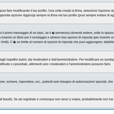
i fare modificando il tuo profilo. Una volta creata la firma, seleziona l'opzione
Ag
'apposita opzione
Aggiungi sempre la firma
nel tuo profilo (puoi sempre evitare di 
il primo messaggio di un topic, se ti � permesso) dovresti vedere, sotto lo spazio 
ta inserire un titolo per il sondaggio e almeno due opzioni di risposta (per inserire u
 limiti). C'� un limite al numero di opzioni di risposta che puoi aggiungere, stabilit
li rispettivi autori, dai moderatori e dall'amministratore. Per modificare un sonda
cato o cancellato, altrimenti solo i moderatori e l'amministratore possono farlo.
gere, scrivere, rispondere, ecc., potresti aver bisogno di autorizzazioni speciali, c
ti fasulli). Se sei registrato e comunque non riesci a votare, probabilmente non hai i 