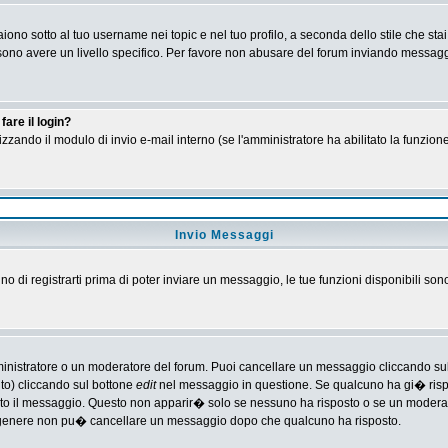
no sotto al tuo username nei topic e nel tuo profilo, a seconda dello stile che stai
 possono avere un livello specifico. Per favore non abusare del forum inviando messa
are il login?
tilizzando il modulo di invio e-mail interno (se l'amministratore ha abilitato la funzi
Invio Messaggi
gno di registrarti prima di poter inviare un messaggio, le tue funzioni disponibili son
ministratore o un moderatore del forum. Puoi cancellare un messaggio cliccando su
nto) cliccando sul bottone
edit
nel messaggio in questione. Se qualcuno ha gi� rispos
ato il messaggio. Questo non apparir� solo se nessuno ha risposto o se un moderat
 genere non pu� cancellare un messaggio dopo che qualcuno ha risposto.