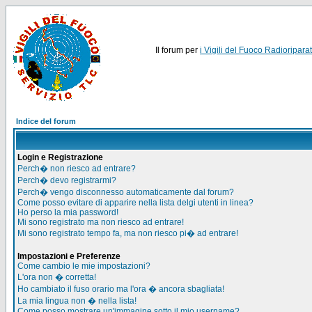
Il forum per
i Vigili del Fuoco Radioriparat
Indice del forum
Login e Registrazione
Perch� non riesco ad entrare?
Perch� devo registrarmi?
Perch� vengo disconnesso automaticamente dal forum?
Come posso evitare di apparire nella lista delgi utenti in linea?
Ho perso la mia password!
Mi sono registrato ma non riesco ad entrare!
Mi sono registrato tempo fa, ma non riesco pi� ad entrare!
Impostazioni e Preferenze
Come cambio le mie impostazioni?
L'ora non � corretta!
Ho cambiato il fuso orario ma l'ora � ancora sbagliata!
La mia lingua non � nella lista!
Come posso mostrare un'immagine sotto il mio username?