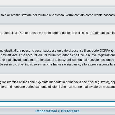
rai solo all'amministratore del forum e a te stesso. Verrai contato come utente nascost
impostata. Per far questo vai nella pagina del login e clicca su
Ho dimenticato l
sono giusti, allora possono esser successe un paio di cose: se il supporto COPPA � a
devi attivare il tuo account. Alcuni forum richiedono che tutte le nuove registrazioni
ti � stata inviata un'e-mail, allora segui le istruzioni; se non hai ricevuto nessuna e-m
Se sei sicuro che l'indirizzo e-mail che hai usato sia giusto, allora prova a contattar
i (verifica l'e-mail che ti � stata mandata la prima volta che ti sei registrato), op
 i forum rimuovono periodicamente gli utenti che non hanno mai inviato un messaggio
Impostazioni e Preferenze