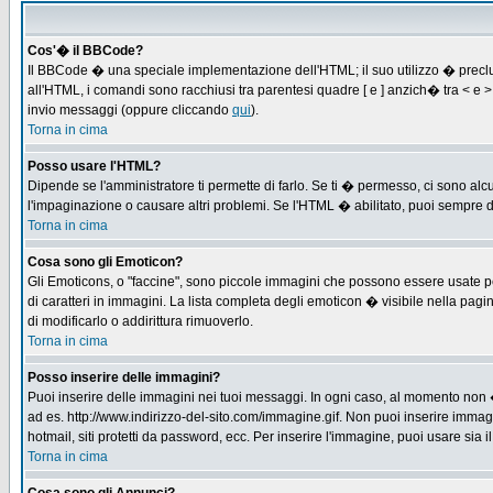
Cos'� il BBCode?
Il BBCode � una speciale implementazione dell'HTML; il suo utilizzo � preclus
all'HTML, i comandi sono racchiusi tra parentesi quadre [ e ] anzich� tra < e
invio messaggi (oppure cliccando
qui
).
Torna in cima
Posso usare l'HTML?
Dipende se l'amministratore ti permette di farlo. Se ti � permesso, ci sono 
l'impaginazione o causare altri problemi. Se l'HTML � abilitato, puoi sempre di
Torna in cima
Cosa sono gli Emoticon?
Gli Emoticons, o "faccine", sono piccole immagini che possono essere usate per
di caratteri in immagini. La lista completa degli emoticon � visibile nella p
di modificarlo o addirittura rimuoverlo.
Torna in cima
Posso inserire delle immagini?
Puoi inserire delle immagini nei tuoi messaggi. In ogni caso, al momento non 
ad es. http://www.indirizzo-del-sito.com/immagine.gif. Non puoi inserire immag
hotmail, siti protetti da password, ecc. Per inserire l'immagine, puoi usare s
Torna in cima