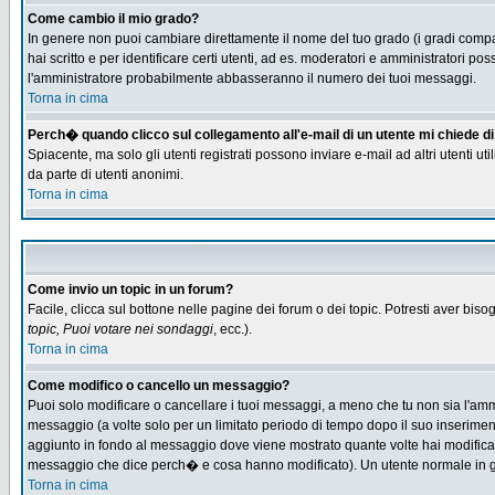
Come cambio il mio grado?
In genere non puoi cambiare direttamente il nome del tuo grado (i gradi compaio
hai scritto e per identificare certi utenti, ad es. moderatori e amministratori
l'amministratore probabilmente abbasseranno il numero dei tuoi messaggi.
Torna in cima
Perch� quando clicco sul collegamento all'e-mail di un utente mi chiede di f
Spiacente, ma solo gli utenti registrati possono inviare e-mail ad altri utenti u
da parte di utenti anonimi.
Torna in cima
Come invio un topic in un forum?
Facile, clicca sul bottone nelle pagine dei forum o dei topic. Potresti aver biso
topic, Puoi votare nei sondaggi
, ecc.).
Torna in cima
Come modifico o cancello un messaggio?
Puoi solo modificare o cancellare i tuoi messaggi, a meno che tu non sia l'am
messaggio (a volte solo per un limitato periodo di tempo dopo il suo inserime
aggiunto in fondo al messaggio dove viene mostrato quante volte hai modific
messaggio che dice perch� e cosa hanno modificato). Un utente normale in
Torna in cima