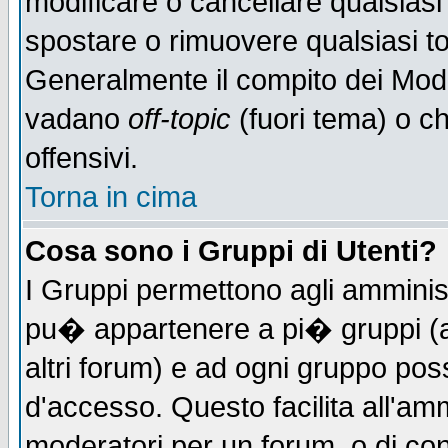
modificare o cancellare qualsiasi
spostare o rimuovere qualsiasi t
Generalmente il compito dei Moder
vadano
off-topic
(fuori tema) o c
offensivi.
Torna in cima
Cosa sono i Gruppi di Utenti?
I Gruppi permettono agli amministr
pu� appartenere a pi� gruppi (a 
altri forum) e ad ogni gruppo poss
d'accesso. Questo facilita all'amm
moderatori per un forum, o di co