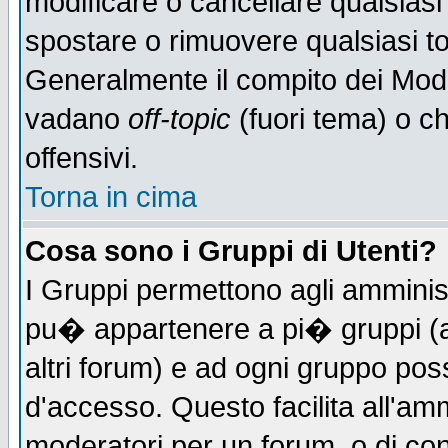
modificare o cancellare qualsiasi
spostare o rimuovere qualsiasi t
Generalmente il compito dei Moder
vadano
off-topic
(fuori tema) o c
offensivi.
Torna in cima
Cosa sono i Gruppi di Utenti?
I Gruppi permettono agli amministr
pu� appartenere a pi� gruppi (a 
altri forum) e ad ogni gruppo poss
d'accesso. Questo facilita all'amm
moderatori per un forum, o di co