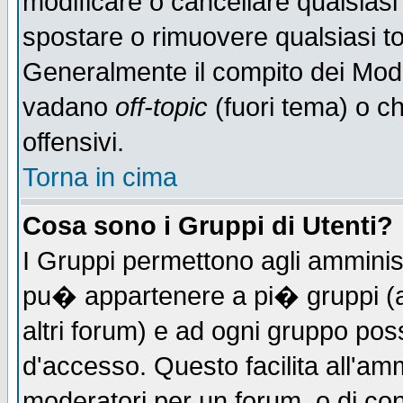
modificare o cancellare qualsiasi
spostare o rimuovere qualsiasi t
Generalmente il compito dei Moder
vadano
off-topic
(fuori tema) o c
offensivi.
Torna in cima
Cosa sono i Gruppi di Utenti?
I Gruppi permettono agli amministr
pu� appartenere a pi� gruppi (a 
altri forum) e ad ogni gruppo poss
d'accesso. Questo facilita all'amm
moderatori per un forum, o di co