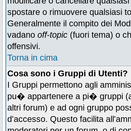
modificare o cancellare qualsiasi
spostare o rimuovere qualsiasi t
Generalmente il compito dei Moder
vadano
off-topic
(fuori tema) o c
offensivi.
Torna in cima
Cosa sono i Gruppi di Utenti?
I Gruppi permettono agli amministr
pu� appartenere a pi� gruppi (a 
altri forum) e ad ogni gruppo poss
d'accesso. Questo facilita all'amm
moderatori per un forum, o di co