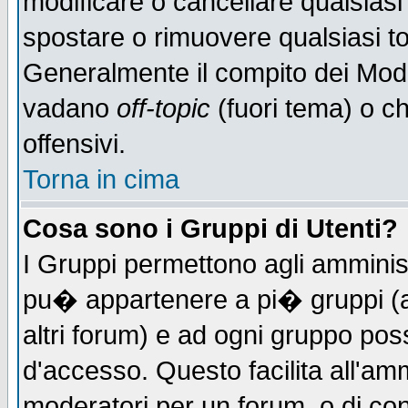
modificare o cancellare qualsiasi
spostare o rimuovere qualsiasi t
Generalmente il compito dei Moder
vadano
off-topic
(fuori tema) o c
offensivi.
Torna in cima
Cosa sono i Gruppi di Utenti?
I Gruppi permettono agli amministr
pu� appartenere a pi� gruppi (a 
altri forum) e ad ogni gruppo poss
d'accesso. Questo facilita all'amm
moderatori per un forum, o di co