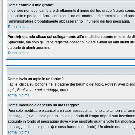
Come cambio il mio grado?
In genere non puoi cambiare direttamente il nome del tuo grado (i gradi compaio
hai scritto e per identificare certi utenti, ad es. moderatori e amministratori
l'amministratore probabilmente abbasseranno il numero dei tuoi messaggi.
Torna in cima
Perch� quando clicco sul collegamento all'e-mail di un utente mi chiede di f
Spiacente, ma solo gli utenti registrati possono inviare e-mail ad altri utenti u
da parte di utenti anonimi.
Torna in cima
Come invio un topic in un forum?
Facile, clicca sul bottone nelle pagine dei forum o dei topic. Potresti aver biso
topic, Puoi votare nei sondaggi
, ecc.).
Torna in cima
Come modifico o cancello un messaggio?
Puoi solo modificare o cancellare i tuoi messaggi, a meno che tu non sia l'am
messaggio (a volte solo per un limitato periodo di tempo dopo il suo inserime
aggiunto in fondo al messaggio dove viene mostrato quante volte hai modific
messaggio che dice perch� e cosa hanno modificato). Un utente normale in
Torna in cima