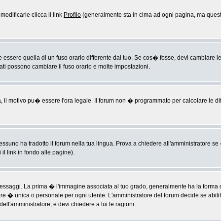
odificarle clicca il link
Profilo
(generalmente sta in cima ad ogni pagina, ma questo
sere quella di un fuso orario differente dal tuo. Se cos� fosse, devi cambiare le im
rati possono cambiare il fuso orario e molte impostazioni.
a, il motivo pu� essere l'ora legale. Il forum non � programmato per calcolare le diff
ssuno ha tradotto il forum nella tua lingua. Prova a chiedere all'amministratore se �
il link in fondo alle pagine).
ggi. La prima � l'immagine associata al tuo grado, generalmente ha la forma di ste
ere � unica o personale per ogni utente. L'amministratore del forum decide se abili
ell'amministratore, e devi chiedere a lui le ragioni.