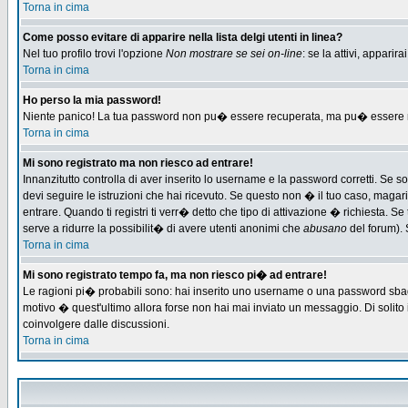
Torna in cima
Come posso evitare di apparire nella lista delgi utenti in linea?
Nel tuo profilo trovi l'opzione
Non mostrare se sei on-line
: se la attivi, appari
Torna in cima
Ho perso la mia password!
Niente panico! La tua password non pu� essere recuperata, ma pu� essere re-
Torna in cima
Mi sono registrato ma non riesco ad entrare!
Innanzitutto controlla di aver inserito lo username e la password corretti. Se 
devi seguire le istruzioni che hai ricevuto. Se questo non � il tuo caso, magari 
entrare. Quando ti registri ti verr� detto che tipo di attivazione � richiesta. Se 
serve a ridurre la possibilit� di avere utenti anonimi che
abusano
del forum). 
Torna in cima
Mi sono registrato tempo fa, ma non riesco pi� ad entrare!
Le ragioni pi� probabili sono: hai inserito uno username o una password sbagliat
motivo � quest'ultimo allora forse non hai mai inviato un messaggio. Di solito
coinvolgere dalle discussioni.
Torna in cima