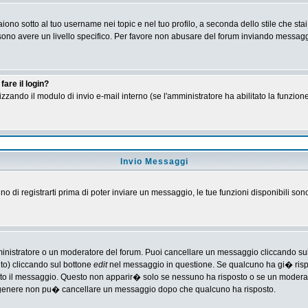
no sotto al tuo username nei topic e nel tuo profilo, a seconda dello stile che stai
 possono avere un livello specifico. Per favore non abusare del forum inviando messa
are il login?
tilizzando il modulo di invio e-mail interno (se l'amministratore ha abilitato la funzi
Invio Messaggi
gno di registrarti prima di poter inviare un messaggio, le tue funzioni disponibili son
ministratore o un moderatore del forum. Puoi cancellare un messaggio cliccando su
nto) cliccando sul bottone
edit
nel messaggio in questione. Se qualcuno ha gi� rispos
ato il messaggio. Questo non apparir� solo se nessuno ha risposto o se un moderat
 genere non pu� cancellare un messaggio dopo che qualcuno ha risposto.