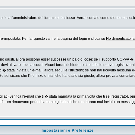
rai solo all'amministratore del forum e a te stesso. Verrai contato come utente nascost
impostata. Per far questo vai nella pagina del login e clicca su
Ho dimenticato l
sono giusti, allora possono esser successe un paio di cose: se il supporto COPPA � a
devi attivare il tuo account. Alcuni forum richiedono che tutte le nuove registrazioni
ti � stata inviata un'e-mail, allora segui le istruzioni; se non hai ricevuto nessuna e-m
Se sei sicuro che l'indirizzo e-mail che hai usato sia giusto, allora prova a contattar
i (verifica l'e-mail che ti � stata mandata la prima volta che ti sei registrato), op
 i forum rimuovono periodicamente gli utenti che non hanno mai inviato un messaggio
Impostazioni e Preferenze