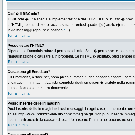
Cos'� il BBCode?
Il BBCode � una speciale implementazione dell'HTML; il suo utilizzo � preclus
all'HTML, i comandi sono racchiusi tra parentesi quadre [ e ] anzich� tra < e
invio messaggi (oppure cliccando
qui
).
Torna in cima
Posso usare l'HTML?
Dipende se l'amministratore ti permette di farlo. Se ti � permesso, ci sono 
l'impaginazione o causare altri problemi. Se l'HTML � abilitato, puoi sempre di
Torna in cima
Cosa sono gli Emoticon?
Gli Emoticons, o "faccine", sono piccole immagini che possono essere usate per
di caratteri in immagini. La lista completa degli emoticon � visibile nella p
di modificarlo o addirittura rimuoverlo.
Torna in cima
Posso inserire delle immagini?
Puoi inserire delle immagini nei tuoi messaggi. In ogni caso, al momento non 
ad es. http://www.indirizzo-del-sito.com/immagine.gif. Non puoi inserire immag
hotmail, siti protetti da password, ecc. Per inserire l'immagine, puoi usare s
Torna in cima