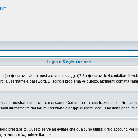
orum!
Login e Registrazione
al forum (se � cos� ti viene mostrato un messaggio)? Se � cos� devi contattare il web
ontrolla username e password. Di solito il problema � questo, altrimenti contatta l'
ario registrarsi per inviare messaggi. Comunque, la registrazione ti dar� accesso ad
mail direttamente dal forum, iscrizione a gruppi di utenti, ecc. Ti bastano pochi minu
riodo prestabilito. Questo serve ad evitare che qualcuno utilizzi il tuo account. P
a, internet caf�, universit�, ecc.