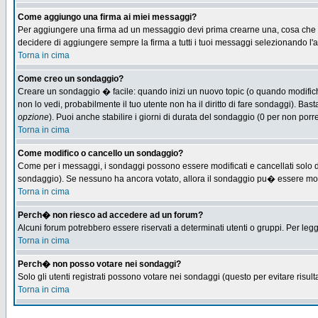
Come aggiungo una firma ai miei messaggi?
Per aggiungere una firma ad un messaggio devi prima crearne una, cosa che puo
decidere di aggiungere sempre la firma a tutti i tuoi messaggi selezionando l
Torna in cima
Come creo un sondaggio?
Creare un sondaggio � facile: quando inizi un nuovo topic (o quando modifichi 
non lo vedi, probabilmente il tuo utente non ha il diritto di fare sondaggi). Bas
opzione
). Puoi anche stabilire i giorni di durata del sondaggio (0 per non porre
Torna in cima
Come modifico o cancello un sondaggio?
Come per i messaggi, i sondaggi possono essere modificati e cancellati solo dag
sondaggio). Se nessuno ha ancora votato, allora il sondaggio pu� essere modifi
Torna in cima
Perch� non riesco ad accedere ad un forum?
Alcuni forum potrebbero essere riservati a determinati utenti o gruppi. Per leg
Torna in cima
Perch� non posso votare nei sondaggi?
Solo gli utenti registrati possono votare nei sondaggi (questo per evitare risulta
Torna in cima