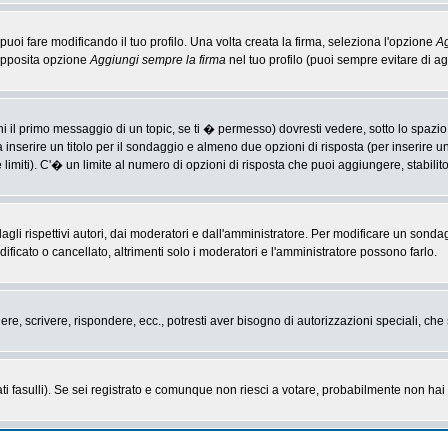
i fare modificando il tuo profilo. Una volta creata la firma, seleziona l'opzione
Ag
'apposita opzione
Aggiungi sempre la firma
nel tuo profilo (puoi sempre evitare di 
il primo messaggio di un topic, se ti � permesso) dovresti vedere, sotto lo spazio 
ta inserire un titolo per il sondaggio e almeno due opzioni di risposta (per inserire u
 limiti). C'� un limite al numero di opzioni di risposta che puoi aggiungere, stabilit
li rispettivi autori, dai moderatori e dall'amministratore. Per modificare un sonda
cato o cancellato, altrimenti solo i moderatori e l'amministratore possono farlo.
gere, scrivere, rispondere, ecc., potresti aver bisogno di autorizzazioni speciali, c
ti fasulli). Se sei registrato e comunque non riesci a votare, probabilmente non hai i 