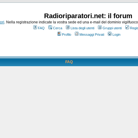
Radioriparatori.net: il forum
ori
. Nella registrazione indicate la vostra sede ed una e-mail del dominio vigilfuoco.it
FAQ
Cerca
Lista degli utenti
Gruppi utenti
Regis
Profilo
Messaggi Privati
Login
FAQ