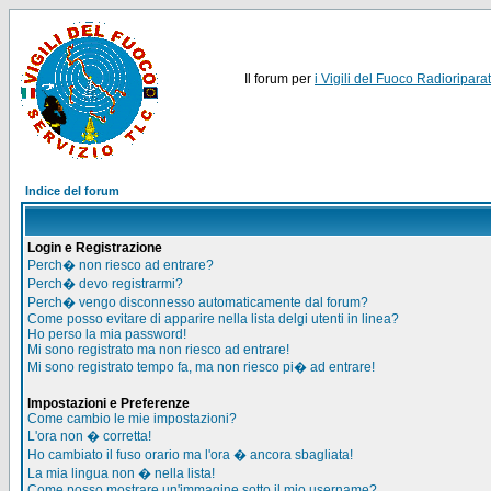
Il forum per
i Vigili del Fuoco Radioriparat
Indice del forum
Login e Registrazione
Perch� non riesco ad entrare?
Perch� devo registrarmi?
Perch� vengo disconnesso automaticamente dal forum?
Come posso evitare di apparire nella lista delgi utenti in linea?
Ho perso la mia password!
Mi sono registrato ma non riesco ad entrare!
Mi sono registrato tempo fa, ma non riesco pi� ad entrare!
Impostazioni e Preferenze
Come cambio le mie impostazioni?
L'ora non � corretta!
Ho cambiato il fuso orario ma l'ora � ancora sbagliata!
La mia lingua non � nella lista!
Come posso mostrare un'immagine sotto il mio username?