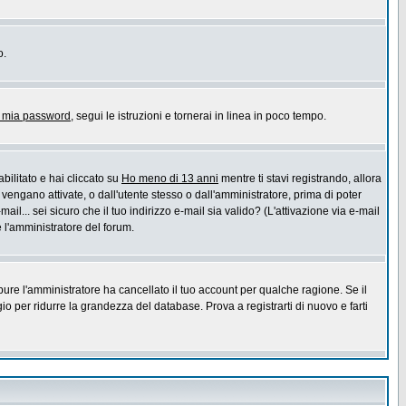
o.
a mia password
, segui le istruzioni e tornerai in linea in poco tempo.
bilitato e hai cliccato su
Ho meno di 13 anni
mentre ti stavi registrando, allora
 vengano attivate, o dall'utente stesso o dall'amministratore, prima di poter
ail... sei sicuro che il tuo indirizzo e-mail sia valido? (L'attivazione via e-mail
e l'amministratore del forum.
pure l'amministratore ha cancellato il tuo account per qualche ragione. Se il
 per ridurre la grandezza del database. Prova a registrarti di nuovo e farti