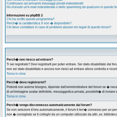
Continuano ad arrivarmi messaggi privati indesiderati!
Ho ricevuto un'e-mail indesiderata o dello spamming da qualcuno in questo f
Informazioni su phpBB 2
Chi ha scritto questo programma?
Perch� la caratteristica X non � disponibile?
Chi devo contattare in caso di problemi abusivi e/o legali di questo forum?
Perch� non riesco ad entrare?
Ti sei registrato? Devi registrarti per poter entrare. Sei stato disabilitato d
non sei stato disabilitato e ancora non riesci ad entrare allora controlla e ric
Torna in cima
Perch� devo registrarmi?
Potresti non averne bisogno, dipende dall'amministratore del forum se � necess
di un'immagine avatar definibile, messaggistica privata, possibilit� di inviare e
Torna in cima
Perch� vengo disconnesso automaticamente dal forum?
Se non selezioni
Entra automaticamente
, il forum ti terr� connesso per un pe
non � consigliato se ti colleghi da un computer utilizzato da altri, es. bibliotec