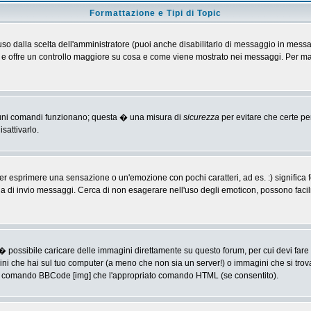
Formattazione e Tipi di Topic
o dalla scelta dell'amministratore (puoi anche disabilitarlo di messaggio in messa
 > e offre un controllo maggiore su cosa e come viene mostrato nei messaggi. Per ma
alcuni comandi funzionano; questa � una misura di
sicurezza
per evitare che certe p
sattivarlo.
 esprimere una sensazione o un'emozione con pochi caratteri, ad es. :) significa fe
agina di invio messaggi. Cerca di non esagerare nell'uso degli emoticon, possono f
� possibile caricare delle immagini direttamente su questo forum, per cui devi fa
ini che hai sul tuo computer (a meno che non sia un server!) o immagini che si trov
ia il comando BBCode [img] che l'appropriato comando HTML (se consentito).