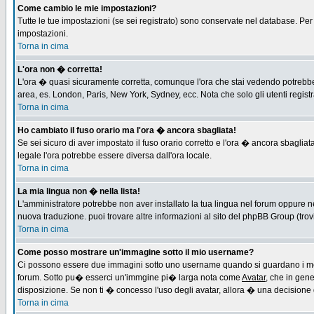
Come cambio le mie impostazioni?
Tutte le tue impostazioni (se sei registrato) sono conservate nel database. Per m
impostazioni.
Torna in cima
L'ora non � corretta!
L'ora � quasi sicuramente corretta, comunque l'ora che stai vedendo potrebbe es
area, es. London, Paris, New York, Sydney, ecc. Nota che solo gli utenti regist
Torna in cima
Ho cambiato il fuso orario ma l'ora � ancora sbagliata!
Se sei sicuro di aver impostato il fuso orario corretto e l'ora � ancora sbagliat
legale l'ora potrebbe essere diversa dall'ora locale.
Torna in cima
La mia lingua non � nella lista!
L'amministratore potrebbe non aver installato la tua lingua nel forum oppure ne
nuova traduzione. puoi trovare altre informazioni al sito del phpBB Group (trovi 
Torna in cima
Come posso mostrare un'immagine sotto il mio username?
Ci possono essere due immagini sotto uno username quando si guardano i messa
forum. Sotto pu� esserci un'immgine pi� larga nota come
Avatar
, che in gen
disposizione. Se non ti � concesso l'uso degli avatar, allora � una decisione d
Torna in cima