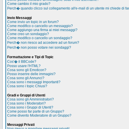
Come cambio il mio grado?
Perch� quando clicco sul collegamento all'e-mail di un utente mi chiede di far
Invio Messaggi
Come invio un topic in un forum?
Come modifico o cancello un messaggio?
Come aggiungo una firma ai miei messaggi?
Come creo un sondaggio?
Come modifico o cancello un sondaggio?
Perch� non riesco ad accedere ad un forum?
Perch� non posso votare nei sondaggi?
Formattazione e Tipi di Topic
Cos'� il BBCode?
Posso usare l'HTML?
Cosa sono gli Emoticon?
Posso inserire delle immagini?
Cosa sono gli Annunci?
Cosa sono i messaggi Importanti?
Cosa sono i topic Chiusi?
Gradi e Gruppi di Utenti
Cosa sono gli Amministratori?
Cosa sono i Moderatori?
Cosa sono i Gruppi di Utenti?
Come posso far parte di un Gruppo?
Come divento Moderatore di un Gruppo?
Messaggi Privati
Non riesco a mandare messaggi privati!