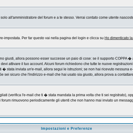
rai solo all'amministratore del forum e a te stesso. Verrai contato come utente nascost
impostata. Per far questo vai nella pagina del login e clicca su
Ho dimenticato l
sono giusti, allora possono esser successe un paio di cose: se il supporto COPPA � a
devi attivare il tuo account. Alcuni forum richiedono che tutte le nuove registrazioni
ti � stata inviata un'e-mail, allora segui le istruzioni; se non hai ricevuto nessuna e-m
Se sei sicuro che l'indirizzo e-mail che hai usato sia giusto, allora prova a contattar
i (verifica l'e-mail che ti � stata mandata la prima volta che ti sei registrato), op
 i forum rimuovono periodicamente gli utenti che non hanno mai inviato un messaggio
Impostazioni e Preferenze