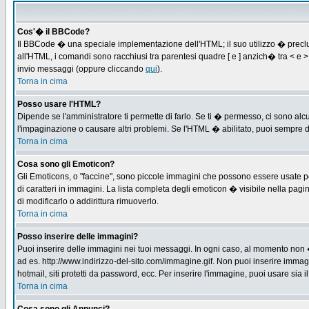
Cos'� il BBCode?
Il BBCode � una speciale implementazione dell'HTML; il suo utilizzo � preclus
all'HTML, i comandi sono racchiusi tra parentesi quadre [ e ] anzich� tra < e
invio messaggi (oppure cliccando
qui
).
Torna in cima
Posso usare l'HTML?
Dipende se l'amministratore ti permette di farlo. Se ti � permesso, ci sono 
l'impaginazione o causare altri problemi. Se l'HTML � abilitato, puoi sempre di
Torna in cima
Cosa sono gli Emoticon?
Gli Emoticons, o "faccine", sono piccole immagini che possono essere usate per
di caratteri in immagini. La lista completa degli emoticon � visibile nella p
di modificarlo o addirittura rimuoverlo.
Torna in cima
Posso inserire delle immagini?
Puoi inserire delle immagini nei tuoi messaggi. In ogni caso, al momento non 
ad es. http://www.indirizzo-del-sito.com/immagine.gif. Non puoi inserire immag
hotmail, siti protetti da password, ecc. Per inserire l'immagine, puoi usare s
Torna in cima