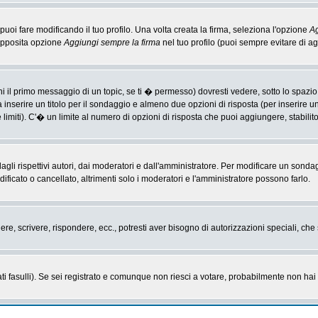
i fare modificando il tuo profilo. Una volta creata la firma, seleziona l'opzione
Ag
'apposita opzione
Aggiungi sempre la firma
nel tuo profilo (puoi sempre evitare di 
il primo messaggio di un topic, se ti � permesso) dovresti vedere, sotto lo spazio 
ta inserire un titolo per il sondaggio e almeno due opzioni di risposta (per inserire u
 limiti). C'� un limite al numero di opzioni di risposta che puoi aggiungere, stabilit
li rispettivi autori, dai moderatori e dall'amministratore. Per modificare un sonda
cato o cancellato, altrimenti solo i moderatori e l'amministratore possono farlo.
gere, scrivere, rispondere, ecc., potresti aver bisogno di autorizzazioni speciali, c
ti fasulli). Se sei registrato e comunque non riesci a votare, probabilmente non hai i 