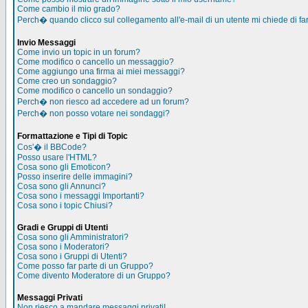
Come cambio il mio grado?
Perch� quando clicco sul collegamento all'e-mail di un utente mi chiede di far
Invio Messaggi
Come invio un topic in un forum?
Come modifico o cancello un messaggio?
Come aggiungo una firma ai miei messaggi?
Come creo un sondaggio?
Come modifico o cancello un sondaggio?
Perch� non riesco ad accedere ad un forum?
Perch� non posso votare nei sondaggi?
Formattazione e Tipi di Topic
Cos'� il BBCode?
Posso usare l'HTML?
Cosa sono gli Emoticon?
Posso inserire delle immagini?
Cosa sono gli Annunci?
Cosa sono i messaggi Importanti?
Cosa sono i topic Chiusi?
Gradi e Gruppi di Utenti
Cosa sono gli Amministratori?
Cosa sono i Moderatori?
Cosa sono i Gruppi di Utenti?
Come posso far parte di un Gruppo?
Come divento Moderatore di un Gruppo?
Messaggi Privati
Non riesco a mandare messaggi privati!