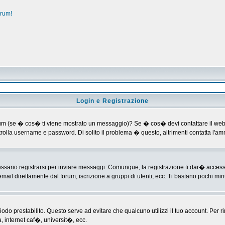
orum!
Login e Registrazione
al forum (se � cos� ti viene mostrato un messaggio)? Se � cos� devi contattare il web
ontrolla username e password. Di solito il problema � questo, altrimenti contatta l'
ario registrarsi per inviare messaggi. Comunque, la registrazione ti dar� accesso ad
mail direttamente dal forum, iscrizione a gruppi di utenti, ecc. Ti bastano pochi minu
riodo prestabilito. Questo serve ad evitare che qualcuno utilizzi il tuo account. P
a, internet caf�, universit�, ecc.