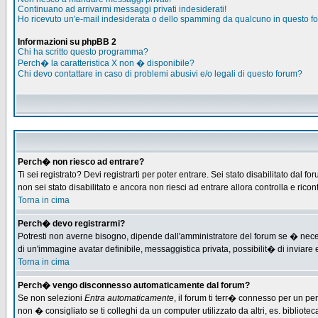
Continuano ad arrivarmi messaggi privati indesiderati!
Ho ricevuto un'e-mail indesiderata o dello spamming da qualcuno in questo f
Informazioni su phpBB 2
Chi ha scritto questo programma?
Perch� la caratteristica X non � disponibile?
Chi devo contattare in caso di problemi abusivi e/o legali di questo forum?
Perch� non riesco ad entrare?
Ti sei registrato? Devi registrarti per poter entrare. Sei stato disabilitato d
non sei stato disabilitato e ancora non riesci ad entrare allora controlla e ric
Torna in cima
Perch� devo registrarmi?
Potresti non averne bisogno, dipende dall'amministratore del forum se � necess
di un'immagine avatar definibile, messaggistica privata, possibilit� di inviare e
Torna in cima
Perch� vengo disconnesso automaticamente dal forum?
Se non selezioni
Entra automaticamente
, il forum ti terr� connesso per un pe
non � consigliato se ti colleghi da un computer utilizzato da altri, es. bibliotec