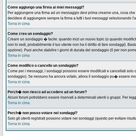
Come aggiungo una firma ai miei messaggi?
Per aggiungere una firma ad un messaggio devi prima crearne una, cosa che puo
decidere di aggiungere sempre la firma a tutti i tuoi messaggi selezionando l
Torna in cima
Come creo un sondaggio?
Creare un sondaggio � facile: quando inizi un nuovo topic (o quando modifichi 
non lo vedi, probabilmente il tuo utente non ha il diritto di fare sondaggi). Bas
opzione
). Puoi anche stabilire i giorni di durata del sondaggio (0 per non porre
Torna in cima
Come modifico o cancello un sondaggio?
Come per i messaggi, i sondaggi possono essere modificati e cancellati solo dag
sondaggio). Se nessuno ha ancora votato, allora il sondaggio pu� essere modifi
Torna in cima
Perch� non riesco ad accedere ad un forum?
Alcuni forum potrebbero essere riservati a determinati utenti o gruppi. Per leg
Torna in cima
Perch� non posso votare nei sondaggi?
Solo gli utenti registrati possono votare nei sondaggi (questo per evitare risulta
Torna in cima