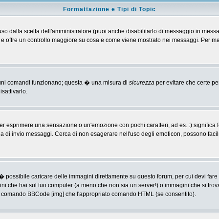
Formattazione e Tipi di Topic
o dalla scelta dell'amministratore (puoi anche disabilitarlo di messaggio in messa
 > e offre un controllo maggiore su cosa e come viene mostrato nei messaggi. Per ma
alcuni comandi funzionano; questa � una misura di
sicurezza
per evitare che certe p
sattivarlo.
 esprimere una sensazione o un'emozione con pochi caratteri, ad es. :) significa fe
agina di invio messaggi. Cerca di non esagerare nell'uso degli emoticon, possono f
� possibile caricare delle immagini direttamente su questo forum, per cui devi fa
ini che hai sul tuo computer (a meno che non sia un server!) o immagini che si trov
ia il comando BBCode [img] che l'appropriato comando HTML (se consentito).