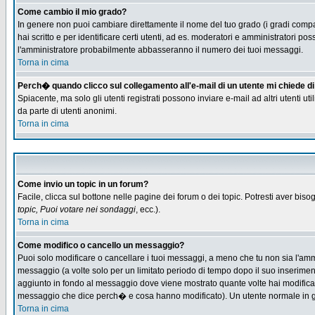
Come cambio il mio grado?
In genere non puoi cambiare direttamente il nome del tuo grado (i gradi compaio
hai scritto e per identificare certi utenti, ad es. moderatori e amministratori
l'amministratore probabilmente abbasseranno il numero dei tuoi messaggi.
Torna in cima
Perch� quando clicco sul collegamento all'e-mail di un utente mi chiede di f
Spiacente, ma solo gli utenti registrati possono inviare e-mail ad altri utenti u
da parte di utenti anonimi.
Torna in cima
Come invio un topic in un forum?
Facile, clicca sul bottone nelle pagine dei forum o dei topic. Potresti aver biso
topic, Puoi votare nei sondaggi
, ecc.).
Torna in cima
Come modifico o cancello un messaggio?
Puoi solo modificare o cancellare i tuoi messaggi, a meno che tu non sia l'am
messaggio (a volte solo per un limitato periodo di tempo dopo il suo inserime
aggiunto in fondo al messaggio dove viene mostrato quante volte hai modific
messaggio che dice perch� e cosa hanno modificato). Un utente normale in
Torna in cima