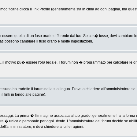
odificarle clicca il link
Profilo
(generalmente sta in cima ad ogni pagina, ma questo
sere quella di un fuso orario differente dal tuo. Se cos� fosse, devi cambiare le im
rati possono cambiare il fuso orario e molte impostazioni.
a, il motivo pu� essere l'ora legale. Il forum non � programmato per calcolare le diff
ssuno ha tradotto il forum nella tua lingua. Prova a chiedere all'amministratore se �
il link in fondo alle pagine).
ggi. La prima � l'immagine associata al tuo grado, generalmente ha la forma di ste
ere � unica o personale per ogni utente. L'amministratore del forum decide se abili
ell'amministratore, e devi chiedere a lui le ragioni.