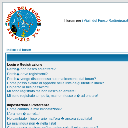
Il forum per
i Vigili del Fuoco Radioriparat
Indice del forum
Login e Registrazione
Perch� non riesco ad entrare?
Perch� devo registrarmi?
Perch� vengo disconnesso automaticamente dal forum?
Come posso evitare di apparire nella lista delgi utenti in linea?
Ho perso la mia password!
Mi sono registrato ma non riesco ad entrare!
Mi sono registrato tempo fa, ma non riesco pi� ad entrare!
Impostazioni e Preferenze
Come cambio le mie impostazioni?
L'ora non � corretta!
Ho cambiato il fuso orario ma l'ora � ancora sbagliata!
La mia lingua non � nella lista!
Come posso mostrare un'immagine sotto il mio username?