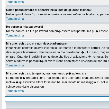
Torna in cima
Come posso evitare di apparire nella lista delgi utenti in linea?
Nel tuo profilo trovi l'opzione
Non mostrare se sei on-line
: se la attivi, appari
Torna in cima
Ho perso la mia password!
Niente panico! La tua password non pu� essere recuperata, ma pu� essere re-
Torna in cima
Mi sono registrato ma non riesco ad entrare!
Innanzitutto controlla di aver inserito lo username e la password corretti. Se 
devi seguire le istruzioni che hai ricevuto. Se questo non � il tuo caso, magari 
entrare. Quando ti registri ti verr� detto che tipo di attivazione � richiesta. Se 
serve a ridurre la possibilit� di avere utenti anonimi che
abusano
del forum). 
Torna in cima
Mi sono registrato tempo fa, ma non riesco pi� ad entrare!
Le ragioni pi� probabili sono: hai inserito uno username o una password sbagliat
motivo � quest'ultimo allora forse non hai mai inviato un messaggio. Di solito
coinvolgere dalle discussioni.
Torna in cima