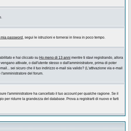
o.
a mia password
, segui le istruzioni e tornerai in linea in poco tempo.
bilitato e hai cliccato su
Ho meno di 13 anni
mentre ti stavi registrando, allora
 vengano attivate, o dall'utente stesso o dall'amministratore, prima di poter
ail... sei sicuro che il tuo indirizzo e-mail sia valido? (L'attivazione via e-mail
e l'amministratore del forum.
pure l'amministratore ha cancellato il tuo account per qualche ragione. Se il
 per ridurre la grandezza del database. Prova a registrarti di nuovo e farti