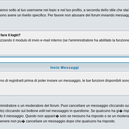
no sotto al tuo username nei topic e nel tuo profilo, a seconda dello stile che stai
 possono avere un livello specifico. Per favore non abusare del forum inviando messa
are il login?
tilizzando il modulo di invio e-mail interno (se l'amministratore ha abilitato la funzi
Invio Messaggi
gno di registrarti prima di poter inviare un messaggio, le tue funzioni disponibili son
ministratore o un moderatore del forum. Puoi cancellare un messaggio cliccando su
nto) cliccando sul bottone
edit
nel messaggio in questione. Se qualcuno ha gi� rispos
ato il messaggio. Questo non apparir� solo se nessuno ha risposto o se un moderat
 genere non pu� cancellare un messaggio dopo che qualcuno ha risposto.