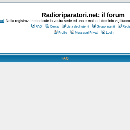
Radioriparatori.net: il forum
ori
. Nella registrazione indicate la vostra sede ed una e-mail del dominio vigilfuoco.it
FAQ
Cerca
Lista degli utenti
Gruppi utenti
Regis
Profilo
Messaggi Privati
Login
FAQ