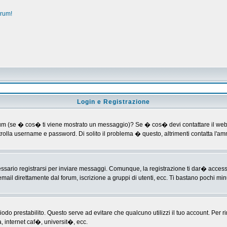
orum!
Login e Registrazione
al forum (se � cos� ti viene mostrato un messaggio)? Se � cos� devi contattare il web
ontrolla username e password. Di solito il problema � questo, altrimenti contatta l'
ario registrarsi per inviare messaggi. Comunque, la registrazione ti dar� accesso ad
mail direttamente dal forum, iscrizione a gruppi di utenti, ecc. Ti bastano pochi minu
riodo prestabilito. Questo serve ad evitare che qualcuno utilizzi il tuo account. P
a, internet caf�, universit�, ecc.