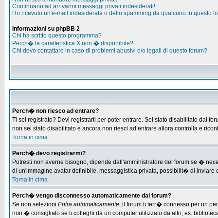
Continuano ad arrivarmi messaggi privati indesiderati!
Ho ricevuto un'e-mail indesiderata o dello spamming da qualcuno in questo f
Informazioni su phpBB 2
Chi ha scritto questo programma?
Perch� la caratteristica X non � disponibile?
Chi devo contattare in caso di problemi abusivi e/o legali di questo forum?
Perch� non riesco ad entrare?
Ti sei registrato? Devi registrarti per poter entrare. Sei stato disabilitato d
non sei stato disabilitato e ancora non riesci ad entrare allora controlla e ric
Torna in cima
Perch� devo registrarmi?
Potresti non averne bisogno, dipende dall'amministratore del forum se � necess
di un'immagine avatar definibile, messaggistica privata, possibilit� di inviare e
Torna in cima
Perch� vengo disconnesso automaticamente dal forum?
Se non selezioni
Entra automaticamente
, il forum ti terr� connesso per un pe
non � consigliato se ti colleghi da un computer utilizzato da altri, es. bibliotec