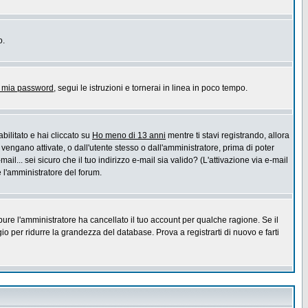
o.
a mia password
, segui le istruzioni e tornerai in linea in poco tempo.
bilitato e hai cliccato su
Ho meno di 13 anni
mentre ti stavi registrando, allora
 vengano attivate, o dall'utente stesso o dall'amministratore, prima di poter
ail... sei sicuro che il tuo indirizzo e-mail sia valido? (L'attivazione via e-mail
e l'amministratore del forum.
pure l'amministratore ha cancellato il tuo account per qualche ragione. Se il
 per ridurre la grandezza del database. Prova a registrarti di nuovo e farti