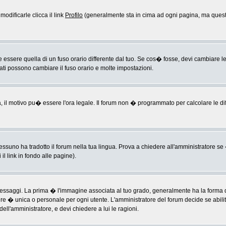
odificarle clicca il link
Profilo
(generalmente sta in cima ad ogni pagina, ma questo
sere quella di un fuso orario differente dal tuo. Se cos� fosse, devi cambiare le im
rati possono cambiare il fuso orario e molte impostazioni.
a, il motivo pu� essere l'ora legale. Il forum non � programmato per calcolare le diff
ssuno ha tradotto il forum nella tua lingua. Prova a chiedere all'amministratore se �
il link in fondo alle pagine).
ggi. La prima � l'immagine associata al tuo grado, generalmente ha la forma di ste
ere � unica o personale per ogni utente. L'amministratore del forum decide se abili
ell'amministratore, e devi chiedere a lui le ragioni.