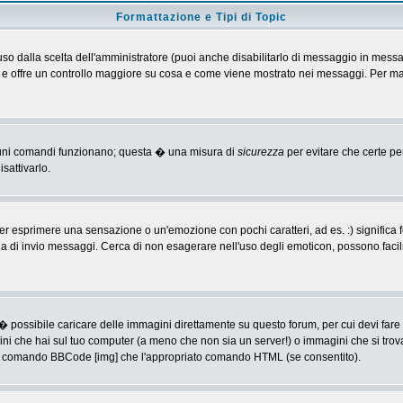
Formattazione e Tipi di Topic
o dalla scelta dell'amministratore (puoi anche disabilitarlo di messaggio in messa
 > e offre un controllo maggiore su cosa e come viene mostrato nei messaggi. Per ma
alcuni comandi funzionano; questa � una misura di
sicurezza
per evitare che certe p
sattivarlo.
 esprimere una sensazione o un'emozione con pochi caratteri, ad es. :) significa fe
agina di invio messaggi. Cerca di non esagerare nell'uso degli emoticon, possono f
� possibile caricare delle immagini direttamente su questo forum, per cui devi fa
ini che hai sul tuo computer (a meno che non sia un server!) o immagini che si trov
ia il comando BBCode [img] che l'appropriato comando HTML (se consentito).