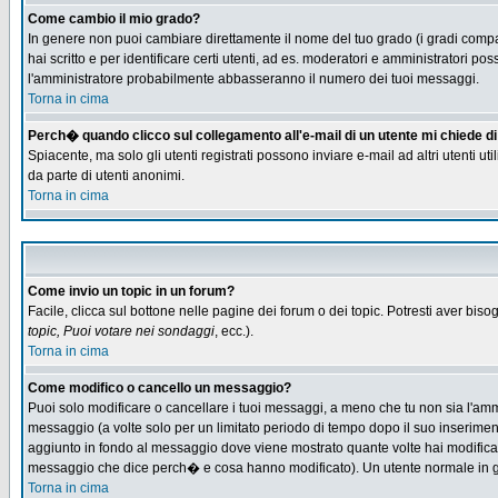
Come cambio il mio grado?
In genere non puoi cambiare direttamente il nome del tuo grado (i gradi compaio
hai scritto e per identificare certi utenti, ad es. moderatori e amministratori
l'amministratore probabilmente abbasseranno il numero dei tuoi messaggi.
Torna in cima
Perch� quando clicco sul collegamento all'e-mail di un utente mi chiede di f
Spiacente, ma solo gli utenti registrati possono inviare e-mail ad altri utenti u
da parte di utenti anonimi.
Torna in cima
Come invio un topic in un forum?
Facile, clicca sul bottone nelle pagine dei forum o dei topic. Potresti aver biso
topic, Puoi votare nei sondaggi
, ecc.).
Torna in cima
Come modifico o cancello un messaggio?
Puoi solo modificare o cancellare i tuoi messaggi, a meno che tu non sia l'am
messaggio (a volte solo per un limitato periodo di tempo dopo il suo inserime
aggiunto in fondo al messaggio dove viene mostrato quante volte hai modific
messaggio che dice perch� e cosa hanno modificato). Un utente normale in
Torna in cima