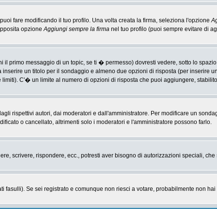
i fare modificando il tuo profilo. Una volta creata la firma, seleziona l'opzione
Ag
'apposita opzione
Aggiungi sempre la firma
nel tuo profilo (puoi sempre evitare di 
il primo messaggio di un topic, se ti � permesso) dovresti vedere, sotto lo spazio 
ta inserire un titolo per il sondaggio e almeno due opzioni di risposta (per inserire u
 limiti). C'� un limite al numero di opzioni di risposta che puoi aggiungere, stabilit
li rispettivi autori, dai moderatori e dall'amministratore. Per modificare un sonda
cato o cancellato, altrimenti solo i moderatori e l'amministratore possono farlo.
gere, scrivere, rispondere, ecc., potresti aver bisogno di autorizzazioni speciali, c
ti fasulli). Se sei registrato e comunque non riesci a votare, probabilmente non hai i 