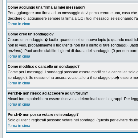
Come aggiungo una firma ai miei messaggi?
Per aggiungere una firma ad un messaggio devi prima crearne una, cosa che puo
decidere di aggiungere sempre la firma a tutti i tuoi messaggi selezionando l
Torna in cima
Come creo un sondaggio?
Creare un sondaggio � facile: quando inizi un nuovo topic (o quando modifichi 
non lo vedi, probabilmente il tuo utente non ha il diritto di fare sondaggi). Bas
opzione
). Puoi anche stabilire i giorni di durata del sondaggio (0 per non porre
Torna in cima
Come modifico o cancello un sondaggio?
Come per i messaggi, i sondaggi possono essere modificati e cancellati solo dag
sondaggio). Se nessuno ha ancora votato, allora il sondaggio pu� essere modifi
Torna in cima
Perch� non riesco ad accedere ad un forum?
Alcuni forum potrebbero essere riservati a determinati utenti o gruppi. Per leg
Torna in cima
Perch� non posso votare nei sondaggi?
Solo gli utenti registrati possono votare nei sondaggi (questo per evitare risulta
Torna in cima