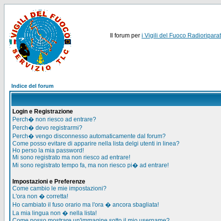
Il forum per
i Vigili del Fuoco Radioriparat
Indice del forum
Login e Registrazione
Perch� non riesco ad entrare?
Perch� devo registrarmi?
Perch� vengo disconnesso automaticamente dal forum?
Come posso evitare di apparire nella lista delgi utenti in linea?
Ho perso la mia password!
Mi sono registrato ma non riesco ad entrare!
Mi sono registrato tempo fa, ma non riesco pi� ad entrare!
Impostazioni e Preferenze
Come cambio le mie impostazioni?
L'ora non � corretta!
Ho cambiato il fuso orario ma l'ora � ancora sbagliata!
La mia lingua non � nella lista!
Come posso mostrare un'immagine sotto il mio username?