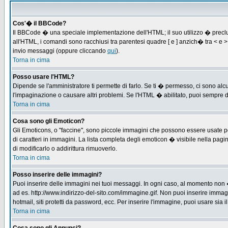
Cos'� il BBCode?
Il BBCode � una speciale implementazione dell'HTML; il suo utilizzo � preclus
all'HTML, i comandi sono racchiusi tra parentesi quadre [ e ] anzich� tra < e
invio messaggi (oppure cliccando
qui
).
Torna in cima
Posso usare l'HTML?
Dipende se l'amministratore ti permette di farlo. Se ti � permesso, ci sono 
l'impaginazione o causare altri problemi. Se l'HTML � abilitato, puoi sempre di
Torna in cima
Cosa sono gli Emoticon?
Gli Emoticons, o "faccine", sono piccole immagini che possono essere usate per
di caratteri in immagini. La lista completa degli emoticon � visibile nella p
di modificarlo o addirittura rimuoverlo.
Torna in cima
Posso inserire delle immagini?
Puoi inserire delle immagini nei tuoi messaggi. In ogni caso, al momento non 
ad es. http://www.indirizzo-del-sito.com/immagine.gif. Non puoi inserire immag
hotmail, siti protetti da password, ecc. Per inserire l'immagine, puoi usare s
Torna in cima