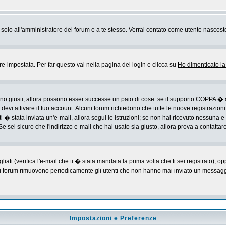
rai solo all'amministratore del forum e a te stesso. Verrai contato come utente nascost
impostata. Per far questo vai nella pagina del login e clicca su
Ho dimenticato l
sono giusti, allora possono esser successe un paio di cose: se il supporto COPPA � a
devi attivare il tuo account. Alcuni forum richiedono che tutte le nuove registrazioni
ti � stata inviata un'e-mail, allora segui le istruzioni; se non hai ricevuto nessuna e-m
Se sei sicuro che l'indirizzo e-mail che hai usato sia giusto, allora prova a contattar
i (verifica l'e-mail che ti � stata mandata la prima volta che ti sei registrato), op
 i forum rimuovono periodicamente gli utenti che non hanno mai inviato un messaggio
Impostazioni e Preferenze