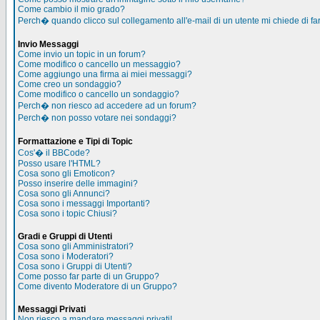
Come cambio il mio grado?
Perch� quando clicco sul collegamento all'e-mail di un utente mi chiede di far
Invio Messaggi
Come invio un topic in un forum?
Come modifico o cancello un messaggio?
Come aggiungo una firma ai miei messaggi?
Come creo un sondaggio?
Come modifico o cancello un sondaggio?
Perch� non riesco ad accedere ad un forum?
Perch� non posso votare nei sondaggi?
Formattazione e Tipi di Topic
Cos'� il BBCode?
Posso usare l'HTML?
Cosa sono gli Emoticon?
Posso inserire delle immagini?
Cosa sono gli Annunci?
Cosa sono i messaggi Importanti?
Cosa sono i topic Chiusi?
Gradi e Gruppi di Utenti
Cosa sono gli Amministratori?
Cosa sono i Moderatori?
Cosa sono i Gruppi di Utenti?
Come posso far parte di un Gruppo?
Come divento Moderatore di un Gruppo?
Messaggi Privati
Non riesco a mandare messaggi privati!