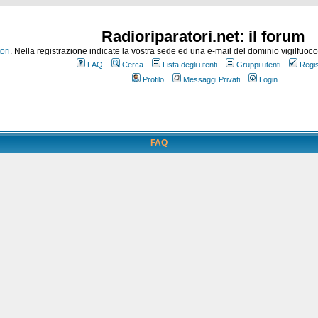
Radioriparatori.net: il forum
ori
. Nella registrazione indicate la vostra sede ed una e-mail del dominio vigilfuoco.it
FAQ
Cerca
Lista degli utenti
Gruppi utenti
Regis
Profilo
Messaggi Privati
Login
FAQ