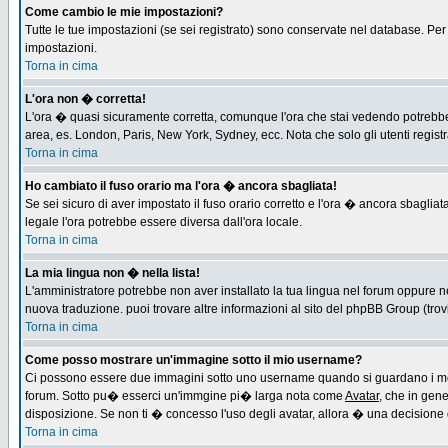
Come cambio le mie impostazioni?
Tutte le tue impostazioni (se sei registrato) sono conservate nel database. Per m
impostazioni.
Torna in cima
L'ora non � corretta!
L'ora � quasi sicuramente corretta, comunque l'ora che stai vedendo potrebbe es
area, es. London, Paris, New York, Sydney, ecc. Nota che solo gli utenti regist
Torna in cima
Ho cambiato il fuso orario ma l'ora � ancora sbagliata!
Se sei sicuro di aver impostato il fuso orario corretto e l'ora � ancora sbagliat
legale l'ora potrebbe essere diversa dall'ora locale.
Torna in cima
La mia lingua non � nella lista!
L'amministratore potrebbe non aver installato la tua lingua nel forum oppure ne
nuova traduzione. puoi trovare altre informazioni al sito del phpBB Group (trovi 
Torna in cima
Come posso mostrare un'immagine sotto il mio username?
Ci possono essere due immagini sotto uno username quando si guardano i messa
forum. Sotto pu� esserci un'immgine pi� larga nota come
Avatar
, che in gen
disposizione. Se non ti � concesso l'uso degli avatar, allora � una decisione d
Torna in cima