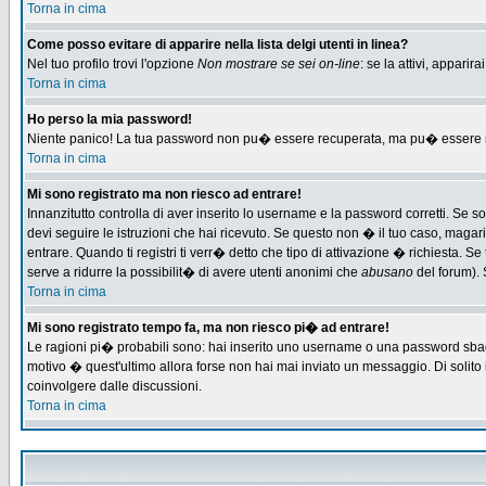
Torna in cima
Come posso evitare di apparire nella lista delgi utenti in linea?
Nel tuo profilo trovi l'opzione
Non mostrare se sei on-line
: se la attivi, appari
Torna in cima
Ho perso la mia password!
Niente panico! La tua password non pu� essere recuperata, ma pu� essere re-
Torna in cima
Mi sono registrato ma non riesco ad entrare!
Innanzitutto controlla di aver inserito lo username e la password corretti. Se 
devi seguire le istruzioni che hai ricevuto. Se questo non � il tuo caso, magari 
entrare. Quando ti registri ti verr� detto che tipo di attivazione � richiesta. Se 
serve a ridurre la possibilit� di avere utenti anonimi che
abusano
del forum). 
Torna in cima
Mi sono registrato tempo fa, ma non riesco pi� ad entrare!
Le ragioni pi� probabili sono: hai inserito uno username o una password sbagliat
motivo � quest'ultimo allora forse non hai mai inviato un messaggio. Di solito
coinvolgere dalle discussioni.
Torna in cima