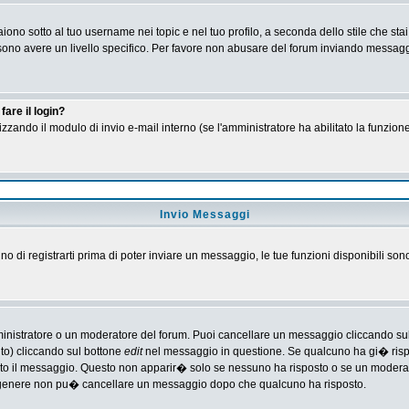
no sotto al tuo username nei topic e nel tuo profilo, a seconda dello stile che stai
 possono avere un livello specifico. Per favore non abusare del forum inviando messa
are il login?
tilizzando il modulo di invio e-mail interno (se l'amministratore ha abilitato la funzi
Invio Messaggi
gno di registrarti prima di poter inviare un messaggio, le tue funzioni disponibili son
ministratore o un moderatore del forum. Puoi cancellare un messaggio cliccando su
nto) cliccando sul bottone
edit
nel messaggio in questione. Se qualcuno ha gi� rispos
ato il messaggio. Questo non apparir� solo se nessuno ha risposto o se un moderat
 genere non pu� cancellare un messaggio dopo che qualcuno ha risposto.