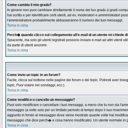
Come cambio il mio grado?
In genere non puoi cambiare direttamente il nome del tuo grado (i gradi compaio
hai scritto e per identificare certi utenti, ad es. moderatori e amministratori
l'amministratore probabilmente abbasseranno il numero dei tuoi messaggi.
Torna in cima
Perch� quando clicco sul collegamento all'e-mail di un utente mi chiede di f
Spiacente, ma solo gli utenti registrati possono inviare e-mail ad altri utenti u
da parte di utenti anonimi.
Torna in cima
Come invio un topic in un forum?
Facile, clicca sul bottone nelle pagine dei forum o dei topic. Potresti aver biso
topic, Puoi votare nei sondaggi
, ecc.).
Torna in cima
Come modifico o cancello un messaggio?
Puoi solo modificare o cancellare i tuoi messaggi, a meno che tu non sia l'am
messaggio (a volte solo per un limitato periodo di tempo dopo il suo inserime
aggiunto in fondo al messaggio dove viene mostrato quante volte hai modific
messaggio che dice perch� e cosa hanno modificato). Un utente normale in
Torna in cima