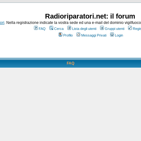
Radioriparatori.net: il forum
ori
. Nella registrazione indicate la vostra sede ed una e-mail del dominio vigilfuoco.it
FAQ
Cerca
Lista degli utenti
Gruppi utenti
Regis
Profilo
Messaggi Privati
Login
FAQ