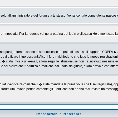
rai solo all'amministratore del forum e a te stesso. Verrai contato come utente nascost
impostata. Per far questo vai nella pagina del login e clicca su
Ho dimenticato l
sono giusti, allora possono esser successe un paio di cose: se il supporto COPPA � a
devi attivare il tuo account. Alcuni forum richiedono che tutte le nuove registrazioni
ti � stata inviata un'e-mail, allora segui le istruzioni; se non hai ricevuto nessuna e-m
Se sei sicuro che l'indirizzo e-mail che hai usato sia giusto, allora prova a contattar
i (verifica l'e-mail che ti � stata mandata la prima volta che ti sei registrato), op
 i forum rimuovono periodicamente gli utenti che non hanno mai inviato un messaggio
Impostazioni e Preferenze