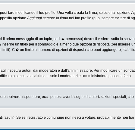
i fare modificando il tuo profilo. Una volta creata la firma, seleziona l'opzione
Ag
'apposita opzione
Aggiungi sempre la firma
nel tuo profilo (puoi sempre evitare di 
il primo messaggio di un topic, se ti � permesso) dovresti vedere, sotto lo spazio 
ta inserire un titolo per il sondaggio e almeno due opzioni di risposta (per inserire u
 limiti). C'� un limite al numero di opzioni di risposta che puoi aggiungere, stabilit
li rispettivi autori, dai moderatori e dall'amministratore. Per modificare un sonda
cato o cancellato, altrimenti solo i moderatori e l'amministratore possono farlo.
gere, scrivere, rispondere, ecc., potresti aver bisogno di autorizzazioni speciali, c
ti fasulli). Se sei registrato e comunque non riesci a votare, probabilmente non hai i 