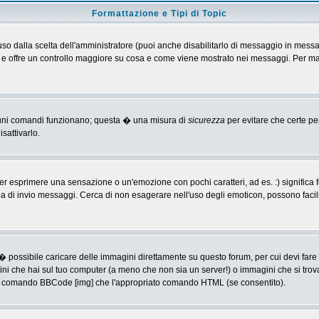
Formattazione e Tipi di Topic
o dalla scelta dell'amministratore (puoi anche disabilitarlo di messaggio in messa
 > e offre un controllo maggiore su cosa e come viene mostrato nei messaggi. Per ma
alcuni comandi funzionano; questa � una misura di
sicurezza
per evitare che certe p
sattivarlo.
 esprimere una sensazione o un'emozione con pochi caratteri, ad es. :) significa fe
agina di invio messaggi. Cerca di non esagerare nell'uso degli emoticon, possono f
� possibile caricare delle immagini direttamente su questo forum, per cui devi fa
ini che hai sul tuo computer (a meno che non sia un server!) o immagini che si trov
ia il comando BBCode [img] che l'appropriato comando HTML (se consentito).