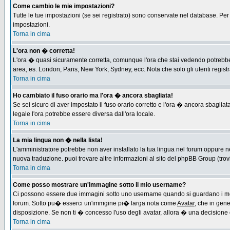
Come cambio le mie impostazioni?
Tutte le tue impostazioni (se sei registrato) sono conservate nel database. Per m
impostazioni.
Torna in cima
L'ora non � corretta!
L'ora � quasi sicuramente corretta, comunque l'ora che stai vedendo potrebbe es
area, es. London, Paris, New York, Sydney, ecc. Nota che solo gli utenti regist
Torna in cima
Ho cambiato il fuso orario ma l'ora � ancora sbagliata!
Se sei sicuro di aver impostato il fuso orario corretto e l'ora � ancora sbagliat
legale l'ora potrebbe essere diversa dall'ora locale.
Torna in cima
La mia lingua non � nella lista!
L'amministratore potrebbe non aver installato la tua lingua nel forum oppure ne
nuova traduzione. puoi trovare altre informazioni al sito del phpBB Group (trovi 
Torna in cima
Come posso mostrare un'immagine sotto il mio username?
Ci possono essere due immagini sotto uno username quando si guardano i messa
forum. Sotto pu� esserci un'immgine pi� larga nota come
Avatar
, che in gen
disposizione. Se non ti � concesso l'uso degli avatar, allora � una decisione d
Torna in cima