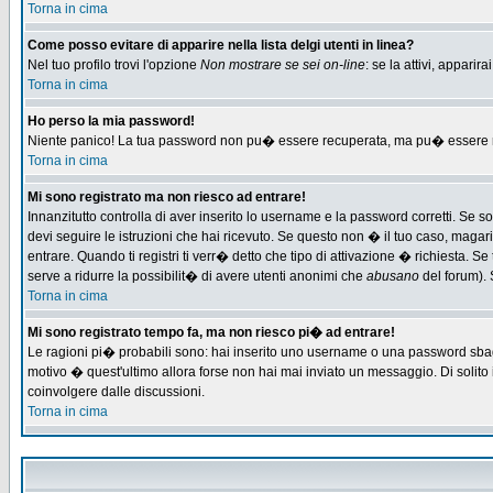
Torna in cima
Come posso evitare di apparire nella lista delgi utenti in linea?
Nel tuo profilo trovi l'opzione
Non mostrare se sei on-line
: se la attivi, appari
Torna in cima
Ho perso la mia password!
Niente panico! La tua password non pu� essere recuperata, ma pu� essere re-
Torna in cima
Mi sono registrato ma non riesco ad entrare!
Innanzitutto controlla di aver inserito lo username e la password corretti. Se 
devi seguire le istruzioni che hai ricevuto. Se questo non � il tuo caso, magari 
entrare. Quando ti registri ti verr� detto che tipo di attivazione � richiesta. Se 
serve a ridurre la possibilit� di avere utenti anonimi che
abusano
del forum). 
Torna in cima
Mi sono registrato tempo fa, ma non riesco pi� ad entrare!
Le ragioni pi� probabili sono: hai inserito uno username o una password sbagliat
motivo � quest'ultimo allora forse non hai mai inviato un messaggio. Di solito
coinvolgere dalle discussioni.
Torna in cima