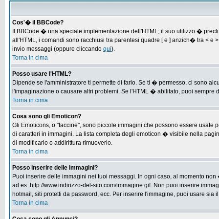
Cos'� il BBCode?
Il BBCode � una speciale implementazione dell'HTML; il suo utilizzo � preclus
all'HTML, i comandi sono racchiusi tra parentesi quadre [ e ] anzich� tra < e
invio messaggi (oppure cliccando
qui
).
Torna in cima
Posso usare l'HTML?
Dipende se l'amministratore ti permette di farlo. Se ti � permesso, ci sono 
l'impaginazione o causare altri problemi. Se l'HTML � abilitato, puoi sempre di
Torna in cima
Cosa sono gli Emoticon?
Gli Emoticons, o "faccine", sono piccole immagini che possono essere usate per
di caratteri in immagini. La lista completa degli emoticon � visibile nella p
di modificarlo o addirittura rimuoverlo.
Torna in cima
Posso inserire delle immagini?
Puoi inserire delle immagini nei tuoi messaggi. In ogni caso, al momento non 
ad es. http://www.indirizzo-del-sito.com/immagine.gif. Non puoi inserire immag
hotmail, siti protetti da password, ecc. Per inserire l'immagine, puoi usare s
Torna in cima