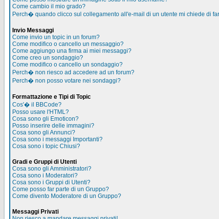
Come cambio il mio grado?
Perch� quando clicco sul collegamento all'e-mail di un utente mi chiede di far
Invio Messaggi
Come invio un topic in un forum?
Come modifico o cancello un messaggio?
Come aggiungo una firma ai miei messaggi?
Come creo un sondaggio?
Come modifico o cancello un sondaggio?
Perch� non riesco ad accedere ad un forum?
Perch� non posso votare nei sondaggi?
Formattazione e Tipi di Topic
Cos'� il BBCode?
Posso usare l'HTML?
Cosa sono gli Emoticon?
Posso inserire delle immagini?
Cosa sono gli Annunci?
Cosa sono i messaggi Importanti?
Cosa sono i topic Chiusi?
Gradi e Gruppi di Utenti
Cosa sono gli Amministratori?
Cosa sono i Moderatori?
Cosa sono i Gruppi di Utenti?
Come posso far parte di un Gruppo?
Come divento Moderatore di un Gruppo?
Messaggi Privati
Non riesco a mandare messaggi privati!