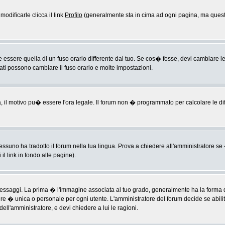
odificarle clicca il link
Profilo
(generalmente sta in cima ad ogni pagina, ma questo
sere quella di un fuso orario differente dal tuo. Se cos� fosse, devi cambiare le im
rati possono cambiare il fuso orario e molte impostazioni.
a, il motivo pu� essere l'ora legale. Il forum non � programmato per calcolare le diff
ssuno ha tradotto il forum nella tua lingua. Prova a chiedere all'amministratore se �
il link in fondo alle pagine).
ggi. La prima � l'immagine associata al tuo grado, generalmente ha la forma di ste
ere � unica o personale per ogni utente. L'amministratore del forum decide se abili
ell'amministratore, e devi chiedere a lui le ragioni.