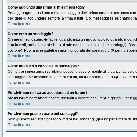
Come aggiungo una firma ai miei messaggi?
Per aggiungere una firma ad un messaggio devi prima crearne una, cosa che puo
decidere di aggiungere sempre la firma a tutti i tuoi messaggi selezionando l
Torna in cima
Come creo un sondaggio?
Creare un sondaggio � facile: quando inizi un nuovo topic (o quando modifichi 
non lo vedi, probabilmente il tuo utente non ha il diritto di fare sondaggi). Bas
opzione
). Puoi anche stabilire i giorni di durata del sondaggio (0 per non porre
Torna in cima
Come modifico o cancello un sondaggio?
Come per i messaggi, i sondaggi possono essere modificati e cancellati solo dag
sondaggio). Se nessuno ha ancora votato, allora il sondaggio pu� essere modifi
Torna in cima
Perch� non riesco ad accedere ad un forum?
Alcuni forum potrebbero essere riservati a determinati utenti o gruppi. Per leg
Torna in cima
Perch� non posso votare nei sondaggi?
Solo gli utenti registrati possono votare nei sondaggi (questo per evitare risulta
Torna in cima