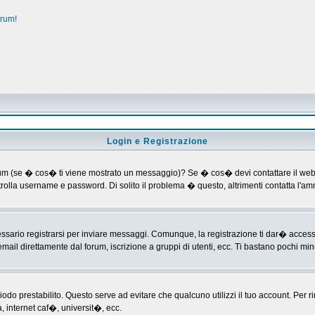
orum!
Login e Registrazione
al forum (se � cos� ti viene mostrato un messaggio)? Se � cos� devi contattare il web
ontrolla username e password. Di solito il problema � questo, altrimenti contatta l'
ario registrarsi per inviare messaggi. Comunque, la registrazione ti dar� accesso ad
mail direttamente dal forum, iscrizione a gruppi di utenti, ecc. Ti bastano pochi minu
riodo prestabilito. Questo serve ad evitare che qualcuno utilizzi il tuo account. P
a, internet caf�, universit�, ecc.