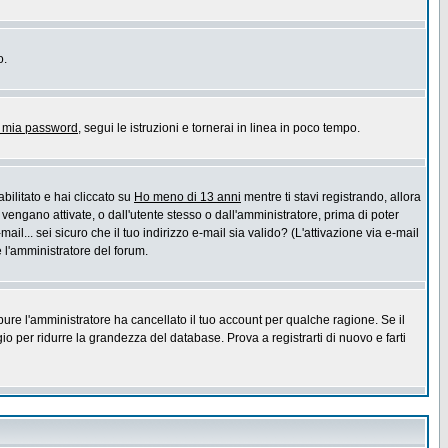
o.
a mia password
, segui le istruzioni e tornerai in linea in poco tempo.
bilitato e hai cliccato su
Ho meno di 13 anni
mentre ti stavi registrando, allora
 vengano attivate, o dall'utente stesso o dall'amministratore, prima di poter
ail... sei sicuro che il tuo indirizzo e-mail sia valido? (L'attivazione via e-mail
e l'amministratore del forum.
pure l'amministratore ha cancellato il tuo account per qualche ragione. Se il
 per ridurre la grandezza del database. Prova a registrarti di nuovo e farti