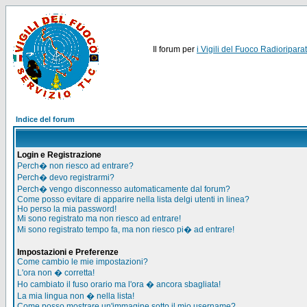
Il forum per
i Vigili del Fuoco Radioriparat
Indice del forum
Login e Registrazione
Perch� non riesco ad entrare?
Perch� devo registrarmi?
Perch� vengo disconnesso automaticamente dal forum?
Come posso evitare di apparire nella lista delgi utenti in linea?
Ho perso la mia password!
Mi sono registrato ma non riesco ad entrare!
Mi sono registrato tempo fa, ma non riesco pi� ad entrare!
Impostazioni e Preferenze
Come cambio le mie impostazioni?
L'ora non � corretta!
Ho cambiato il fuso orario ma l'ora � ancora sbagliata!
La mia lingua non � nella lista!
Come posso mostrare un'immagine sotto il mio username?