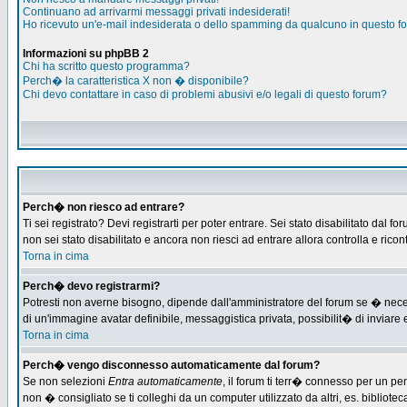
Continuano ad arrivarmi messaggi privati indesiderati!
Ho ricevuto un'e-mail indesiderata o dello spamming da qualcuno in questo f
Informazioni su phpBB 2
Chi ha scritto questo programma?
Perch� la caratteristica X non � disponibile?
Chi devo contattare in caso di problemi abusivi e/o legali di questo forum?
Perch� non riesco ad entrare?
Ti sei registrato? Devi registrarti per poter entrare. Sei stato disabilitato d
non sei stato disabilitato e ancora non riesci ad entrare allora controlla e ric
Torna in cima
Perch� devo registrarmi?
Potresti non averne bisogno, dipende dall'amministratore del forum se � necess
di un'immagine avatar definibile, messaggistica privata, possibilit� di inviare e
Torna in cima
Perch� vengo disconnesso automaticamente dal forum?
Se non selezioni
Entra automaticamente
, il forum ti terr� connesso per un pe
non � consigliato se ti colleghi da un computer utilizzato da altri, es. bibliotec