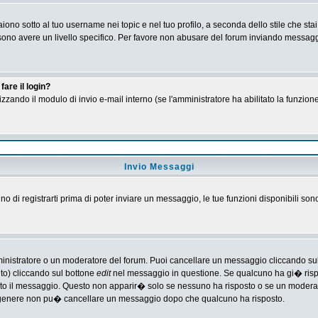
no sotto al tuo username nei topic e nel tuo profilo, a seconda dello stile che stai
 possono avere un livello specifico. Per favore non abusare del forum inviando messa
are il login?
tilizzando il modulo di invio e-mail interno (se l'amministratore ha abilitato la funzi
Invio Messaggi
gno di registrarti prima di poter inviare un messaggio, le tue funzioni disponibili son
ministratore o un moderatore del forum. Puoi cancellare un messaggio cliccando su
nto) cliccando sul bottone
edit
nel messaggio in questione. Se qualcuno ha gi� rispos
ato il messaggio. Questo non apparir� solo se nessuno ha risposto o se un moderat
 genere non pu� cancellare un messaggio dopo che qualcuno ha risposto.