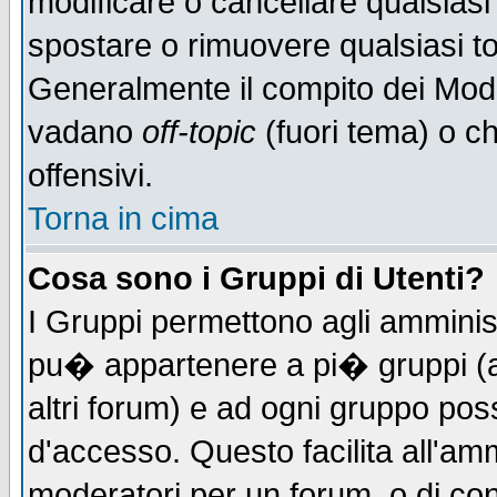
modificare o cancellare qualsiasi
spostare o rimuovere qualsiasi t
Generalmente il compito dei Moder
vadano
off-topic
(fuori tema) o c
offensivi.
Torna in cima
Cosa sono i Gruppi di Utenti?
I Gruppi permettono agli amministr
pu� appartenere a pi� gruppi (a 
altri forum) e ad ogni gruppo poss
d'accesso. Questo facilita all'amm
moderatori per un forum, o di co