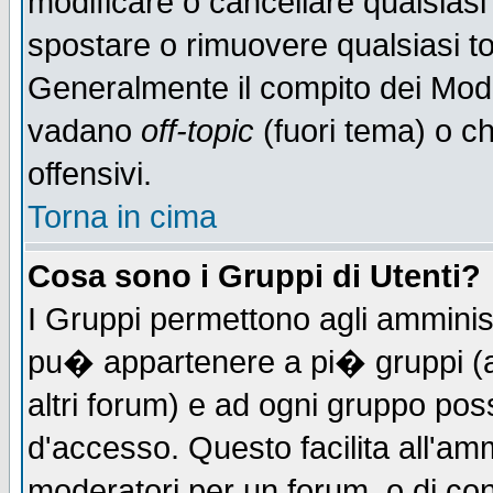
modificare o cancellare qualsiasi
spostare o rimuovere qualsiasi t
Generalmente il compito dei Moder
vadano
off-topic
(fuori tema) o c
offensivi.
Torna in cima
Cosa sono i Gruppi di Utenti?
I Gruppi permettono agli amministr
pu� appartenere a pi� gruppi (a 
altri forum) e ad ogni gruppo poss
d'accesso. Questo facilita all'amm
moderatori per un forum, o di co