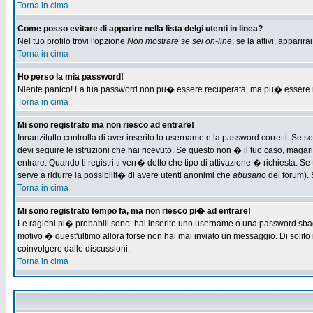
Torna in cima
Come posso evitare di apparire nella lista delgi utenti in linea?
Nel tuo profilo trovi l'opzione
Non mostrare se sei on-line
: se la attivi, appari
Torna in cima
Ho perso la mia password!
Niente panico! La tua password non pu� essere recuperata, ma pu� essere re-
Torna in cima
Mi sono registrato ma non riesco ad entrare!
Innanzitutto controlla di aver inserito lo username e la password corretti. Se 
devi seguire le istruzioni che hai ricevuto. Se questo non � il tuo caso, magari 
entrare. Quando ti registri ti verr� detto che tipo di attivazione � richiesta. Se 
serve a ridurre la possibilit� di avere utenti anonimi che
abusano
del forum). 
Torna in cima
Mi sono registrato tempo fa, ma non riesco pi� ad entrare!
Le ragioni pi� probabili sono: hai inserito uno username o una password sbagliat
motivo � quest'ultimo allora forse non hai mai inviato un messaggio. Di solito
coinvolgere dalle discussioni.
Torna in cima