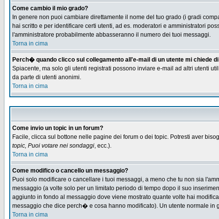
Come cambio il mio grado?
In genere non puoi cambiare direttamente il nome del tuo grado (i gradi compaio
hai scritto e per identificare certi utenti, ad es. moderatori e amministratori
l'amministratore probabilmente abbasseranno il numero dei tuoi messaggi.
Torna in cima
Perch� quando clicco sul collegamento all'e-mail di un utente mi chiede di f
Spiacente, ma solo gli utenti registrati possono inviare e-mail ad altri utenti u
da parte di utenti anonimi.
Torna in cima
Come invio un topic in un forum?
Facile, clicca sul bottone nelle pagine dei forum o dei topic. Potresti aver biso
topic, Puoi votare nei sondaggi
, ecc.).
Torna in cima
Come modifico o cancello un messaggio?
Puoi solo modificare o cancellare i tuoi messaggi, a meno che tu non sia l'am
messaggio (a volte solo per un limitato periodo di tempo dopo il suo inserime
aggiunto in fondo al messaggio dove viene mostrato quante volte hai modific
messaggio che dice perch� e cosa hanno modificato). Un utente normale in
Torna in cima