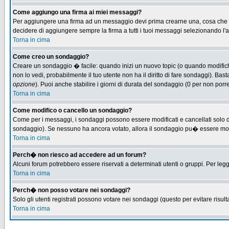
Come aggiungo una firma ai miei messaggi?
Per aggiungere una firma ad un messaggio devi prima crearne una, cosa che puo
decidere di aggiungere sempre la firma a tutti i tuoi messaggi selezionando l
Torna in cima
Come creo un sondaggio?
Creare un sondaggio � facile: quando inizi un nuovo topic (o quando modifichi 
non lo vedi, probabilmente il tuo utente non ha il diritto di fare sondaggi). Bas
opzione
). Puoi anche stabilire i giorni di durata del sondaggio (0 per non porre
Torna in cima
Come modifico o cancello un sondaggio?
Come per i messaggi, i sondaggi possono essere modificati e cancellati solo dag
sondaggio). Se nessuno ha ancora votato, allora il sondaggio pu� essere modifi
Torna in cima
Perch� non riesco ad accedere ad un forum?
Alcuni forum potrebbero essere riservati a determinati utenti o gruppi. Per leg
Torna in cima
Perch� non posso votare nei sondaggi?
Solo gli utenti registrati possono votare nei sondaggi (questo per evitare risulta
Torna in cima