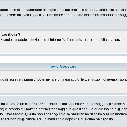
no sotto al tuo username nei topic e nel tuo profilo, a seconda dello stile che stai
 possono avere un livello specifico. Per favore non abusare del forum inviando messa
are il login?
tilizzando il modulo di invio e-mail interno (se l'amministratore ha abilitato la funzi
Invio Messaggi
gno di registrarti prima di poter inviare un messaggio, le tue funzioni disponibili son
ministratore o un moderatore del forum. Puoi cancellare un messaggio cliccando su
nto) cliccando sul bottone
edit
nel messaggio in questione. Se qualcuno ha gi� rispos
ato il messaggio. Questo non apparir� solo se nessuno ha risposto o se un moderat
 genere non pu� cancellare un messaggio dopo che qualcuno ha risposto.