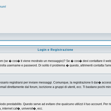
orum!
Login e Registrazione
al forum (se � cos� ti viene mostrato un messaggio)? Se � cos� devi contattare il web
ontrolla username e password. Di solito il problema � questo, altrimenti contatta l'
ario registrarsi per inviare messaggi. Comunque, la registrazione ti dar� accesso ad
mail direttamente dal forum, iscrizione a gruppi di utenti, ecc. Ti bastano pochi minu
riodo prestabilito. Questo serve ad evitare che qualcuno utilizzi il tuo account. P
a, internet caf�, universit�, ecc.