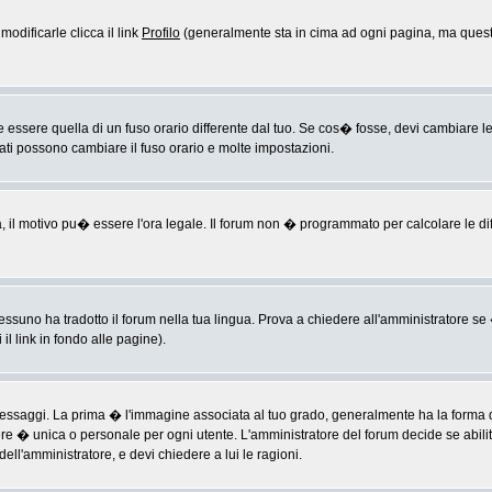
odificarle clicca il link
Profilo
(generalmente sta in cima ad ogni pagina, ma questo
sere quella di un fuso orario differente dal tuo. Se cos� fosse, devi cambiare le im
rati possono cambiare il fuso orario e molte impostazioni.
a, il motivo pu� essere l'ora legale. Il forum non � programmato per calcolare le diff
ssuno ha tradotto il forum nella tua lingua. Prova a chiedere all'amministratore se �
il link in fondo alle pagine).
ggi. La prima � l'immagine associata al tuo grado, generalmente ha la forma di ste
ere � unica o personale per ogni utente. L'amministratore del forum decide se abili
ell'amministratore, e devi chiedere a lui le ragioni.