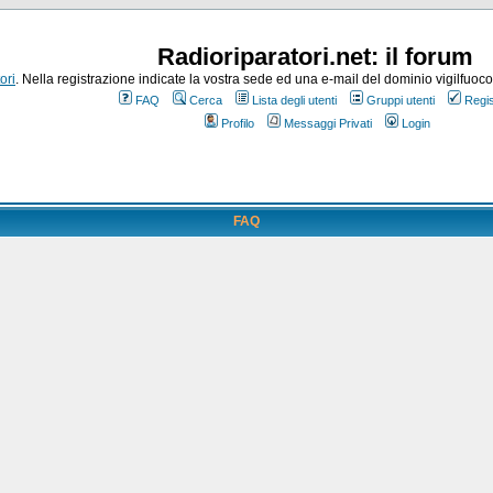
Radioriparatori.net: il forum
ori
. Nella registrazione indicate la vostra sede ed una e-mail del dominio vigilfuoco.it
FAQ
Cerca
Lista degli utenti
Gruppi utenti
Regis
Profilo
Messaggi Privati
Login
FAQ