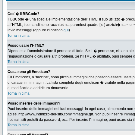
Cos'� il BBCode?
Il BBCode � una speciale implementazione dell'HTML; il suo utilizzo � preclus
all'HTML, i comandi sono racchiusi tra parentesi quadre [ e ] anzich� tra < e
invio messaggi (oppure cliccando
qui
).
Torna in cima
Posso usare l'HTML?
Dipende se l'amministratore ti permette di farlo. Se ti � permesso, ci sono 
l'impaginazione o causare altri problemi. Se l'HTML � abilitato, puoi sempre di
Torna in cima
Cosa sono gli Emoticon?
Gli Emoticons, o "faccine", sono piccole immagini che possono essere usate per
di caratteri in immagini. La lista completa degli emoticon � visibile nella p
di modificarlo o addirittura rimuoverlo.
Torna in cima
Posso inserire delle immagini?
Puoi inserire delle immagini nei tuoi messaggi. In ogni caso, al momento non 
ad es. http://www.indirizzo-del-sito.com/immagine.gif. Non puoi inserire immag
hotmail, siti protetti da password, ecc. Per inserire l'immagine, puoi usare s
Torna in cima