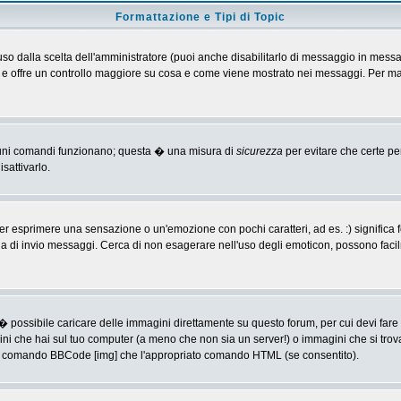
Formattazione e Tipi di Topic
o dalla scelta dell'amministratore (puoi anche disabilitarlo di messaggio in messa
 > e offre un controllo maggiore su cosa e come viene mostrato nei messaggi. Per ma
alcuni comandi funzionano; questa � una misura di
sicurezza
per evitare che certe p
sattivarlo.
 esprimere una sensazione o un'emozione con pochi caratteri, ad es. :) significa fe
agina di invio messaggi. Cerca di non esagerare nell'uso degli emoticon, possono f
� possibile caricare delle immagini direttamente su questo forum, per cui devi fa
ini che hai sul tuo computer (a meno che non sia un server!) o immagini che si trov
ia il comando BBCode [img] che l'appropriato comando HTML (se consentito).