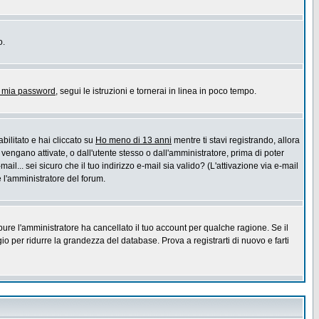
o.
a mia password
, segui le istruzioni e tornerai in linea in poco tempo.
bilitato e hai cliccato su
Ho meno di 13 anni
mentre ti stavi registrando, allora
 vengano attivate, o dall'utente stesso o dall'amministratore, prima di poter
ail... sei sicuro che il tuo indirizzo e-mail sia valido? (L'attivazione via e-mail
e l'amministratore del forum.
pure l'amministratore ha cancellato il tuo account per qualche ragione. Se il
 per ridurre la grandezza del database. Prova a registrarti di nuovo e farti