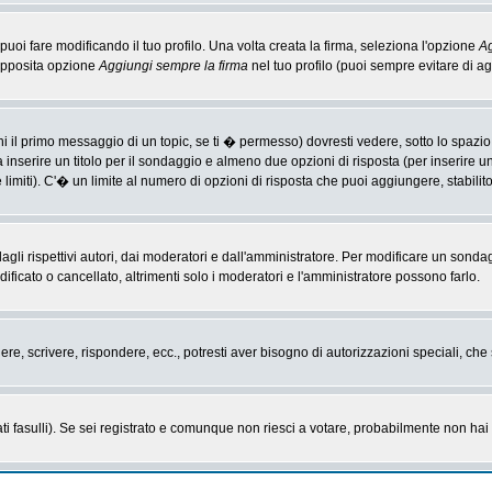
i fare modificando il tuo profilo. Una volta creata la firma, seleziona l'opzione
Ag
'apposita opzione
Aggiungi sempre la firma
nel tuo profilo (puoi sempre evitare di 
il primo messaggio di un topic, se ti � permesso) dovresti vedere, sotto lo spazio 
ta inserire un titolo per il sondaggio e almeno due opzioni di risposta (per inserire u
 limiti). C'� un limite al numero di opzioni di risposta che puoi aggiungere, stabilit
li rispettivi autori, dai moderatori e dall'amministratore. Per modificare un sonda
cato o cancellato, altrimenti solo i moderatori e l'amministratore possono farlo.
gere, scrivere, rispondere, ecc., potresti aver bisogno di autorizzazioni speciali, c
ti fasulli). Se sei registrato e comunque non riesci a votare, probabilmente non hai i 