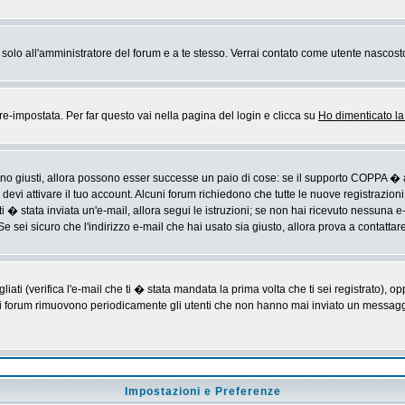
rai solo all'amministratore del forum e a te stesso. Verrai contato come utente nascost
impostata. Per far questo vai nella pagina del login e clicca su
Ho dimenticato l
sono giusti, allora possono esser successe un paio di cose: se il supporto COPPA � a
devi attivare il tuo account. Alcuni forum richiedono che tutte le nuove registrazioni
ti � stata inviata un'e-mail, allora segui le istruzioni; se non hai ricevuto nessuna e-m
Se sei sicuro che l'indirizzo e-mail che hai usato sia giusto, allora prova a contattar
i (verifica l'e-mail che ti � stata mandata la prima volta che ti sei registrato), op
 i forum rimuovono periodicamente gli utenti che non hanno mai inviato un messaggio
Impostazioni e Preferenze