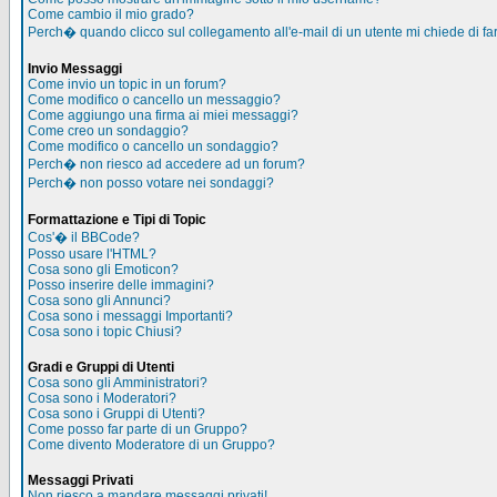
Come cambio il mio grado?
Perch� quando clicco sul collegamento all'e-mail di un utente mi chiede di far
Invio Messaggi
Come invio un topic in un forum?
Come modifico o cancello un messaggio?
Come aggiungo una firma ai miei messaggi?
Come creo un sondaggio?
Come modifico o cancello un sondaggio?
Perch� non riesco ad accedere ad un forum?
Perch� non posso votare nei sondaggi?
Formattazione e Tipi di Topic
Cos'� il BBCode?
Posso usare l'HTML?
Cosa sono gli Emoticon?
Posso inserire delle immagini?
Cosa sono gli Annunci?
Cosa sono i messaggi Importanti?
Cosa sono i topic Chiusi?
Gradi e Gruppi di Utenti
Cosa sono gli Amministratori?
Cosa sono i Moderatori?
Cosa sono i Gruppi di Utenti?
Come posso far parte di un Gruppo?
Come divento Moderatore di un Gruppo?
Messaggi Privati
Non riesco a mandare messaggi privati!