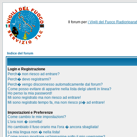
Il forum per
i Vigili del Fuoco Radioriparat
Indice del forum
Login e Registrazione
Perch� non riesco ad entrare?
Perch� devo registrarmi?
Perch� vengo disconnesso automaticamente dal forum?
Come posso evitare di apparire nella lista delgi utenti in linea?
Ho perso la mia password!
Mi sono registrato ma non riesco ad entrare!
Mi sono registrato tempo fa, ma non riesco pi� ad entrare!
Impostazioni e Preferenze
Come cambio le mie impostazioni?
L'ora non � corretta!
Ho cambiato il fuso orario ma l'ora � ancora sbagliata!
La mia lingua non � nella lista!
Come posso mostrare un'immagine sotto il mio username?