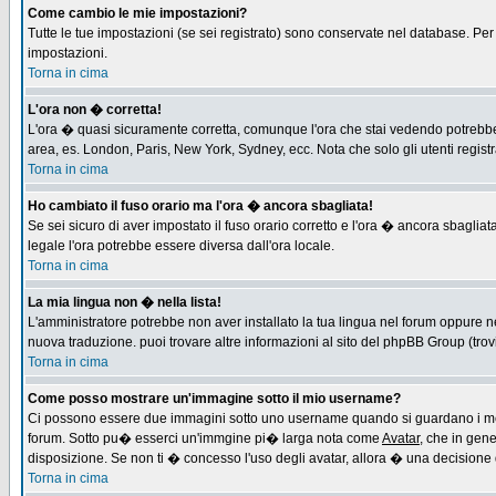
Come cambio le mie impostazioni?
Tutte le tue impostazioni (se sei registrato) sono conservate nel database. Per m
impostazioni.
Torna in cima
L'ora non � corretta!
L'ora � quasi sicuramente corretta, comunque l'ora che stai vedendo potrebbe es
area, es. London, Paris, New York, Sydney, ecc. Nota che solo gli utenti regist
Torna in cima
Ho cambiato il fuso orario ma l'ora � ancora sbagliata!
Se sei sicuro di aver impostato il fuso orario corretto e l'ora � ancora sbagliat
legale l'ora potrebbe essere diversa dall'ora locale.
Torna in cima
La mia lingua non � nella lista!
L'amministratore potrebbe non aver installato la tua lingua nel forum oppure ne
nuova traduzione. puoi trovare altre informazioni al sito del phpBB Group (trovi 
Torna in cima
Come posso mostrare un'immagine sotto il mio username?
Ci possono essere due immagini sotto uno username quando si guardano i messa
forum. Sotto pu� esserci un'immgine pi� larga nota come
Avatar
, che in gen
disposizione. Se non ti � concesso l'uso degli avatar, allora � una decisione d
Torna in cima