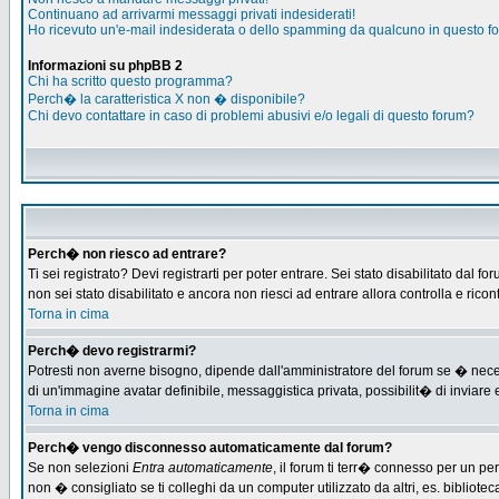
Continuano ad arrivarmi messaggi privati indesiderati!
Ho ricevuto un'e-mail indesiderata o dello spamming da qualcuno in questo f
Informazioni su phpBB 2
Chi ha scritto questo programma?
Perch� la caratteristica X non � disponibile?
Chi devo contattare in caso di problemi abusivi e/o legali di questo forum?
Perch� non riesco ad entrare?
Ti sei registrato? Devi registrarti per poter entrare. Sei stato disabilitato d
non sei stato disabilitato e ancora non riesci ad entrare allora controlla e ric
Torna in cima
Perch� devo registrarmi?
Potresti non averne bisogno, dipende dall'amministratore del forum se � necess
di un'immagine avatar definibile, messaggistica privata, possibilit� di inviare e
Torna in cima
Perch� vengo disconnesso automaticamente dal forum?
Se non selezioni
Entra automaticamente
, il forum ti terr� connesso per un pe
non � consigliato se ti colleghi da un computer utilizzato da altri, es. bibliotec