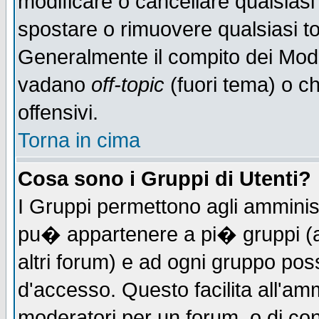
modificare o cancellare qualsiasi
spostare o rimuovere qualsiasi t
Generalmente il compito dei Moder
vadano
off-topic
(fuori tema) o c
offensivi.
Torna in cima
Cosa sono i Gruppi di Utenti?
I Gruppi permettono agli amministr
pu� appartenere a pi� gruppi (a 
altri forum) e ad ogni gruppo poss
d'accesso. Questo facilita all'amm
moderatori per un forum, o di co