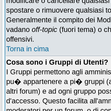
modificare o cancellare qualsiasi
spostare o rimuovere qualsiasi t
Generalmente il compito dei Moder
vadano
off-topic
(fuori tema) o c
offensivi.
Torna in cima
Cosa sono i Gruppi di Utenti?
I Gruppi permettono agli amministr
pu� appartenere a pi� gruppi (a 
altri forum) e ad ogni gruppo poss
d'accesso. Questo facilita all'amm
moderatori per un forum, o di co