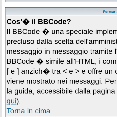
Formatta
Cos'� il BBCode?
Il BBCode � una speciale impleme
precluso dalla scelta dell'amminist
messaggio in messaggio tramite l'
BBCode � simile all'HTML, i coma
[ e ] anzich� tra < e > e offre u
viene mostrato nei messaggi. Per
la guida, accessibile dalla pagin
qui
).
Torna in cima