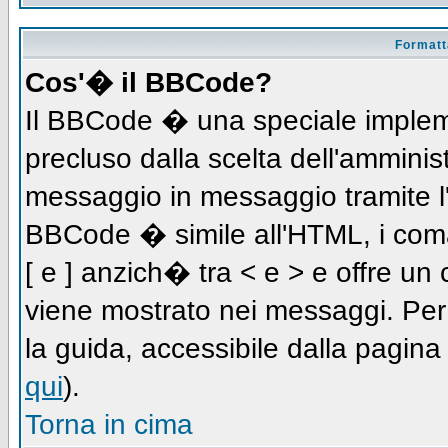
Formatta
Cos'� il BBCode?
Il BBCode � una speciale impleme
precluso dalla scelta dell'amminist
messaggio in messaggio tramite l'
BBCode � simile all'HTML, i coma
[ e ] anzich� tra < e > e offre u
viene mostrato nei messaggi. Per
la guida, accessibile dalla pagin
qui
).
Torna in cima