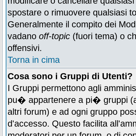
modificare o cancellare qualsiasi
spostare o rimuovere qualsiasi t
Generalmente il compito dei Moder
vadano
off-topic
(fuori tema) o c
offensivi.
Torna in cima
Cosa sono i Gruppi di Utenti?
I Gruppi permettono agli amministr
pu� appartenere a pi� gruppi (a 
altri forum) e ad ogni gruppo poss
d'accesso. Questo facilita all'amm
moderatori per un forum, o di co