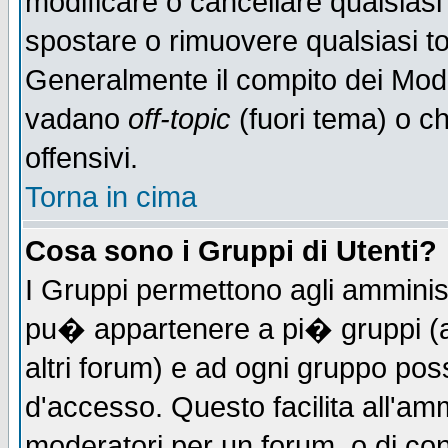
modificare o cancellare qualsiasi
spostare o rimuovere qualsiasi t
Generalmente il compito dei Moder
vadano
off-topic
(fuori tema) o c
offensivi.
Torna in cima
Cosa sono i Gruppi di Utenti?
I Gruppi permettono agli amministr
pu� appartenere a pi� gruppi (a 
altri forum) e ad ogni gruppo poss
d'accesso. Questo facilita all'amm
moderatori per un forum, o di co