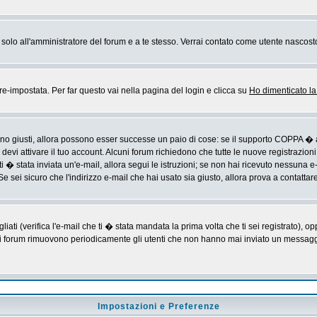
rai solo all'amministratore del forum e a te stesso. Verrai contato come utente nascost
impostata. Per far questo vai nella pagina del login e clicca su
Ho dimenticato l
sono giusti, allora possono esser successe un paio di cose: se il supporto COPPA � a
devi attivare il tuo account. Alcuni forum richiedono che tutte le nuove registrazioni
ti � stata inviata un'e-mail, allora segui le istruzioni; se non hai ricevuto nessuna e-m
Se sei sicuro che l'indirizzo e-mail che hai usato sia giusto, allora prova a contattar
i (verifica l'e-mail che ti � stata mandata la prima volta che ti sei registrato), op
 i forum rimuovono periodicamente gli utenti che non hanno mai inviato un messaggio
Impostazioni e Preferenze