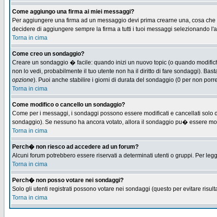
Come aggiungo una firma ai miei messaggi?
Per aggiungere una firma ad un messaggio devi prima crearne una, cosa che puo
decidere di aggiungere sempre la firma a tutti i tuoi messaggi selezionando l
Torna in cima
Come creo un sondaggio?
Creare un sondaggio � facile: quando inizi un nuovo topic (o quando modifichi 
non lo vedi, probabilmente il tuo utente non ha il diritto di fare sondaggi). Bas
opzione
). Puoi anche stabilire i giorni di durata del sondaggio (0 per non porre
Torna in cima
Come modifico o cancello un sondaggio?
Come per i messaggi, i sondaggi possono essere modificati e cancellati solo dag
sondaggio). Se nessuno ha ancora votato, allora il sondaggio pu� essere modifi
Torna in cima
Perch� non riesco ad accedere ad un forum?
Alcuni forum potrebbero essere riservati a determinati utenti o gruppi. Per leg
Torna in cima
Perch� non posso votare nei sondaggi?
Solo gli utenti registrati possono votare nei sondaggi (questo per evitare risulta
Torna in cima