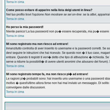
Torna in cima
Come posso evitare di apparire nella lista delgi utenti in linea?
Nel tuo profilo trovi l'opzione
Non mostrare se sei on-line
: se la attivi, appari
Torna in cima
Ho perso la mia password!
Niente panico! La tua password non pu� essere recuperata, ma pu� essere re-
Torna in cima
Mi sono registrato ma non riesco ad entrare!
Innanzitutto controlla di aver inserito lo username e la password corretti. Se 
devi seguire le istruzioni che hai ricevuto. Se questo non � il tuo caso, magari 
entrare. Quando ti registri ti verr� detto che tipo di attivazione � richiesta. Se 
serve a ridurre la possibilit� di avere utenti anonimi che
abusano
del forum). 
Torna in cima
Mi sono registrato tempo fa, ma non riesco pi� ad entrare!
Le ragioni pi� probabili sono: hai inserito uno username o una password sbagliat
motivo � quest'ultimo allora forse non hai mai inviato un messaggio. Di solito
coinvolgere dalle discussioni.
Torna in cima