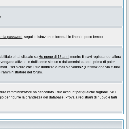
o.
a mia password
, segui le istruzioni e tornerai in linea in poco tempo.
bilitato e hai cliccato su
Ho meno di 13 anni
mentre ti stavi registrando, allora
 vengano attivate, o dall'utente stesso o dall'amministratore, prima di poter
ail... sei sicuro che il tuo indirizzo e-mail sia valido? (L'attivazione via e-mail
e l'amministratore del forum.
pure l'amministratore ha cancellato il tuo account per qualche ragione. Se il
 per ridurre la grandezza del database. Prova a registrarti di nuovo e farti