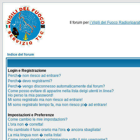
Il forum per
i Vigili del Fuoco Radioriparat
Indice del forum
Login e Registrazione
Perch� non riesco ad entrare?
Perch� devo registrarmi?
Perch� vengo disconnesso automaticamente dal forum?
Come posso evitare di apparire nella lista delgi utenti in linea?
Ho perso la mia password!
Mi sono registrato ma non riesco ad entrare!
Mi sono registrato tempo fa, ma non riesco pi� ad entrare!
Impostazioni e Preferenze
Come cambio le mie impostazioni?
L'ora non � corretta!
Ho cambiato il fuso orario ma l'ora � ancora sbagliata!
La mia lingua non � nella lista!
Come posso mostrare un'immagine sotto il mio username?