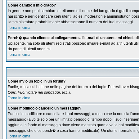
Come cambio il mio grado?
In genere non puoi cambiare direttamente il nome del tuo grado (i gradi compaio
hai scritto e per identificare certi utenti, ad es. moderatori e amministratori
l'amministratore probabilmente abbasseranno il numero dei tuoi messaggi.
Torna in cima
Perch� quando clicco sul collegamento all'e-mail di un utente mi chiede di f
Spiacente, ma solo gli utenti registrati possono inviare e-mail ad altri utenti u
da parte di utenti anonimi.
Torna in cima
Come invio un topic in un forum?
Facile, clicca sul bottone nelle pagine dei forum o dei topic. Potresti aver biso
topic, Puoi votare nei sondaggi
, ecc.).
Torna in cima
Come modifico o cancello un messaggio?
Puoi solo modificare o cancellare i tuoi messaggi, a meno che tu non sia l'am
messaggio (a volte solo per un limitato periodo di tempo dopo il suo inserime
aggiunto in fondo al messaggio dove viene mostrato quante volte hai modific
messaggio che dice perch� e cosa hanno modificato). Un utente normale in
Torna in cima