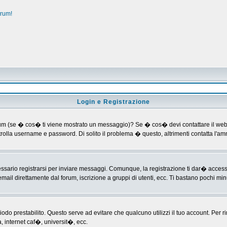
orum!
Login e Registrazione
al forum (se � cos� ti viene mostrato un messaggio)? Se � cos� devi contattare il web
ontrolla username e password. Di solito il problema � questo, altrimenti contatta l'
ario registrarsi per inviare messaggi. Comunque, la registrazione ti dar� accesso ad
mail direttamente dal forum, iscrizione a gruppi di utenti, ecc. Ti bastano pochi minu
riodo prestabilito. Questo serve ad evitare che qualcuno utilizzi il tuo account. P
a, internet caf�, universit�, ecc.