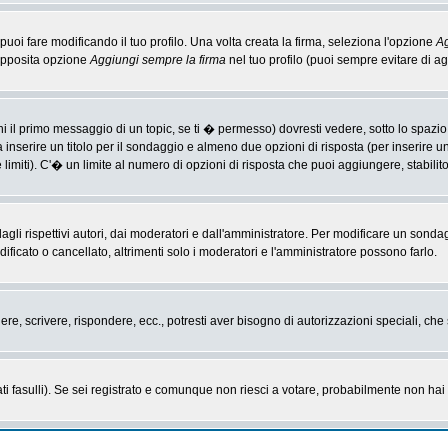
i fare modificando il tuo profilo. Una volta creata la firma, seleziona l'opzione
Ag
'apposita opzione
Aggiungi sempre la firma
nel tuo profilo (puoi sempre evitare di 
il primo messaggio di un topic, se ti � permesso) dovresti vedere, sotto lo spazio 
ta inserire un titolo per il sondaggio e almeno due opzioni di risposta (per inserire u
 limiti). C'� un limite al numero di opzioni di risposta che puoi aggiungere, stabilit
li rispettivi autori, dai moderatori e dall'amministratore. Per modificare un sonda
cato o cancellato, altrimenti solo i moderatori e l'amministratore possono farlo.
gere, scrivere, rispondere, ecc., potresti aver bisogno di autorizzazioni speciali, c
ti fasulli). Se sei registrato e comunque non riesci a votare, probabilmente non hai i 