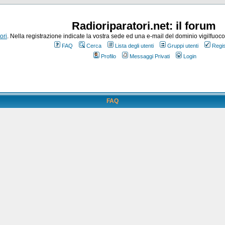
Radioriparatori.net: il forum
ori
. Nella registrazione indicate la vostra sede ed una e-mail del dominio vigilfuoco.it
FAQ
Cerca
Lista degli utenti
Gruppi utenti
Regis
Profilo
Messaggi Privati
Login
FAQ