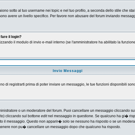
no sotto al tuo username nei topic e nel tuo profilo, a seconda dello stile che stai
 possono avere un livello specifico. Per favore non abusare del forum inviando messa
are il login?
tilizzando il modulo di invio e-mail interno (se l'amministratore ha abilitato la funzi
Invio Messaggi
gno di registrarti prima di poter inviare un messaggio, le tue funzioni disponibili son
ministratore o un moderatore del forum. Puoi cancellare un messaggio cliccando su
nto) cliccando sul bottone
edit
nel messaggio in questione. Se qualcuno ha gi� rispos
ato il messaggio. Questo non apparir� solo se nessuno ha risposto o se un moderat
 genere non pu� cancellare un messaggio dopo che qualcuno ha risposto.