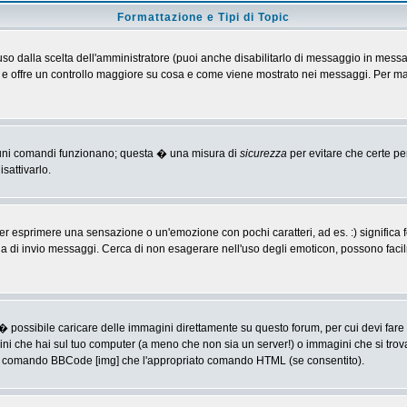
Formattazione e Tipi di Topic
o dalla scelta dell'amministratore (puoi anche disabilitarlo di messaggio in messa
 > e offre un controllo maggiore su cosa e come viene mostrato nei messaggi. Per ma
alcuni comandi funzionano; questa � una misura di
sicurezza
per evitare che certe p
sattivarlo.
 esprimere una sensazione o un'emozione con pochi caratteri, ad es. :) significa fe
agina di invio messaggi. Cerca di non esagerare nell'uso degli emoticon, possono f
� possibile caricare delle immagini direttamente su questo forum, per cui devi fa
ini che hai sul tuo computer (a meno che non sia un server!) o immagini che si trov
ia il comando BBCode [img] che l'appropriato comando HTML (se consentito).