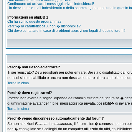
Continuano ad arrivarmi messaggi privati indesiderati!
Ho ricevuto un'e-mail indesiderata o dello spamming da qualcuno in questo f
Informazioni su phpBB 2
Chi ha scritto questo programma?
Perch� la caratteristica X non � disponibile?
Chi devo contattare in caso di problemi abusivi e/o legali di questo forum?
Perch� non riesco ad entrare?
Ti sei registrato? Devi registrarti per poter entrare. Sei stato disabilitato d
non sei stato disabilitato e ancora non riesci ad entrare allora controlla e ric
Torna in cima
Perch� devo registrarmi?
Potresti non averne bisogno, dipende dall'amministratore del forum se � necess
di un'immagine avatar definibile, messaggistica privata, possibilit� di inviare e
Torna in cima
Perch� vengo disconnesso automaticamente dal forum?
Se non selezioni
Entra automaticamente
, il forum ti terr� connesso per un pe
non � consigliato se ti colleghi da un computer utilizzato da altri, es. bibliotec