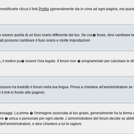
odificarle clicca il link
Profilo
(generalmente sta in cima ad ogni pagina, ma questo
sere quella di un fuso orario differente dal tuo. Se cos� fosse, devi cambiare le im
rati possono cambiare il fuso orario e molte impostazioni.
a, il motivo pu� essere l'ora legale. Il forum non � programmato per calcolare le diff
ssuno ha tradotto il forum nella tua lingua. Prova a chiedere all'amministratore se �
il link in fondo alle pagine).
ggi. La prima � l'immagine associata al tuo grado, generalmente ha la forma di ste
ere � unica o personale per ogni utente. L'amministratore del forum decide se abili
ell'amministratore, e devi chiedere a lui le ragioni.