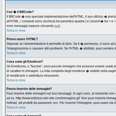
Cos'� il BBCode?
Il BBCode � una speciale implementazione dell'HTML; il suo utilizzo � preclus
all'HTML, i comandi sono racchiusi tra parentesi quadre [ e ] anzich� tra < e
invio messaggi (oppure cliccando
qui
).
Torna in cima
Posso usare l'HTML?
Dipende se l'amministratore ti permette di farlo. Se ti � permesso, ci sono 
l'impaginazione o causare altri problemi. Se l'HTML � abilitato, puoi sempre di
Torna in cima
Cosa sono gli Emoticon?
Gli Emoticons, o "faccine", sono piccole immagini che possono essere usate per
di caratteri in immagini. La lista completa degli emoticon � visibile nella p
di modificarlo o addirittura rimuoverlo.
Torna in cima
Posso inserire delle immagini?
Puoi inserire delle immagini nei tuoi messaggi. In ogni caso, al momento non 
ad es. http://www.indirizzo-del-sito.com/immagine.gif. Non puoi inserire immag
hotmail, siti protetti da password, ecc. Per inserire l'immagine, puoi usare s
Torna in cima