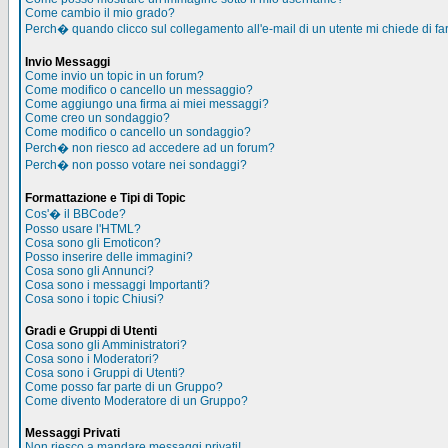
Come cambio il mio grado?
Perch� quando clicco sul collegamento all'e-mail di un utente mi chiede di far
Invio Messaggi
Come invio un topic in un forum?
Come modifico o cancello un messaggio?
Come aggiungo una firma ai miei messaggi?
Come creo un sondaggio?
Come modifico o cancello un sondaggio?
Perch� non riesco ad accedere ad un forum?
Perch� non posso votare nei sondaggi?
Formattazione e Tipi di Topic
Cos'� il BBCode?
Posso usare l'HTML?
Cosa sono gli Emoticon?
Posso inserire delle immagini?
Cosa sono gli Annunci?
Cosa sono i messaggi Importanti?
Cosa sono i topic Chiusi?
Gradi e Gruppi di Utenti
Cosa sono gli Amministratori?
Cosa sono i Moderatori?
Cosa sono i Gruppi di Utenti?
Come posso far parte di un Gruppo?
Come divento Moderatore di un Gruppo?
Messaggi Privati
Non riesco a mandare messaggi privati!