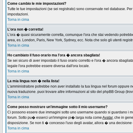
Come cambio le mie impostazioni?
Tutte le tue impostazioni (se sei registrato) sono conservate nel database. Per m
impostazioni.
Torna in cima
L'ora non � corretta!
L'ora � quasi sicuramente corretta, comunque l'ora che stai vedendo potrebbe es
area, es. London, Paris, New York, Sydney, ecc. Nota che solo gli utenti regist
Torna in cima
Ho cambiato il fuso orario ma l'ora � ancora sbagliata!
Se sei sicuro di aver impostato il fuso orario corretto e l'ora � ancora sbagliat
legale l'ora potrebbe essere diversa dall'ora locale.
Torna in cima
La mia lingua non � nella lista!
L'amministratore potrebbe non aver installato la tua lingua nel forum oppure ne
nuova traduzione. puoi trovare altre informazioni al sito del phpBB Group (trovi 
Torna in cima
Come posso mostrare un'immagine sotto il mio username?
Ci possono essere due immagini sotto uno username quando si guardano i messa
forum. Sotto pu� esserci un'immgine pi� larga nota come
Avatar
, che in gen
disposizione. Se non ti � concesso l'uso degli avatar, allora � una decisione d
Torna in cima