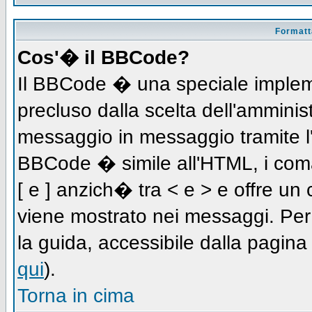
Formatta
Cos'� il BBCode?
Il BBCode � una speciale impleme
precluso dalla scelta dell'amminist
messaggio in messaggio tramite l'
BBCode � simile all'HTML, i coma
[ e ] anzich� tra < e > e offre u
viene mostrato nei messaggi. Per
la guida, accessibile dalla pagin
qui
).
Torna in cima