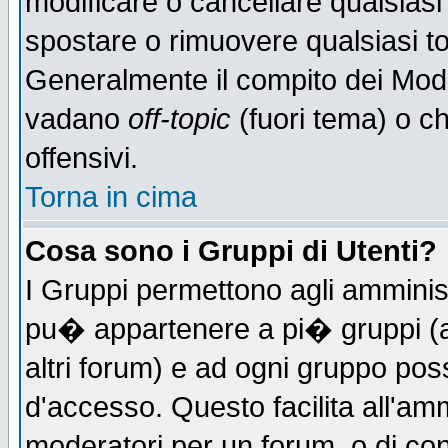
modificare o cancellare qualsiasi
spostare o rimuovere qualsiasi t
Generalmente il compito dei Moder
vadano
off-topic
(fuori tema) o c
offensivi.
Torna in cima
Cosa sono i Gruppi di Utenti?
I Gruppi permettono agli amministr
pu� appartenere a pi� gruppi (a 
altri forum) e ad ogni gruppo poss
d'accesso. Questo facilita all'amm
moderatori per un forum, o di co