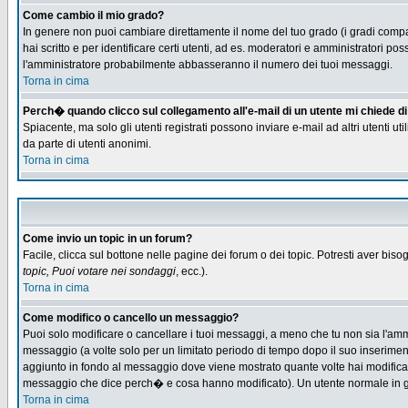
Come cambio il mio grado?
In genere non puoi cambiare direttamente il nome del tuo grado (i gradi compaio
hai scritto e per identificare certi utenti, ad es. moderatori e amministratori
l'amministratore probabilmente abbasseranno il numero dei tuoi messaggi.
Torna in cima
Perch� quando clicco sul collegamento all'e-mail di un utente mi chiede di f
Spiacente, ma solo gli utenti registrati possono inviare e-mail ad altri utenti u
da parte di utenti anonimi.
Torna in cima
Come invio un topic in un forum?
Facile, clicca sul bottone nelle pagine dei forum o dei topic. Potresti aver biso
topic, Puoi votare nei sondaggi
, ecc.).
Torna in cima
Come modifico o cancello un messaggio?
Puoi solo modificare o cancellare i tuoi messaggi, a meno che tu non sia l'am
messaggio (a volte solo per un limitato periodo di tempo dopo il suo inserime
aggiunto in fondo al messaggio dove viene mostrato quante volte hai modific
messaggio che dice perch� e cosa hanno modificato). Un utente normale in
Torna in cima