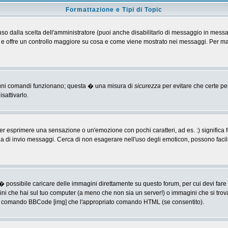
Formattazione e Tipi di Topic
o dalla scelta dell'amministratore (puoi anche disabilitarlo di messaggio in messa
 > e offre un controllo maggiore su cosa e come viene mostrato nei messaggi. Per ma
alcuni comandi funzionano; questa � una misura di
sicurezza
per evitare che certe p
sattivarlo.
 esprimere una sensazione o un'emozione con pochi caratteri, ad es. :) significa fe
agina di invio messaggi. Cerca di non esagerare nell'uso degli emoticon, possono f
� possibile caricare delle immagini direttamente su questo forum, per cui devi fa
ini che hai sul tuo computer (a meno che non sia un server!) o immagini che si trov
ia il comando BBCode [img] che l'appropriato comando HTML (se consentito).