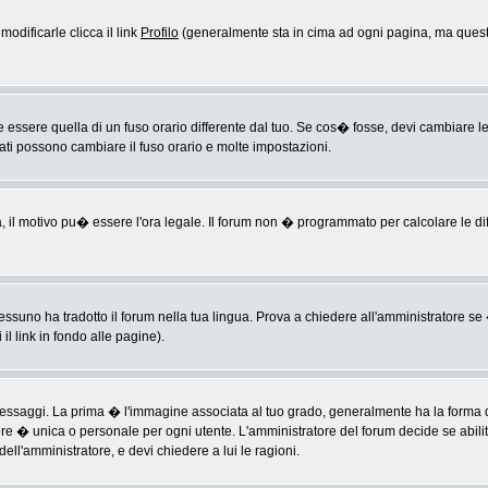
odificarle clicca il link
Profilo
(generalmente sta in cima ad ogni pagina, ma questo
sere quella di un fuso orario differente dal tuo. Se cos� fosse, devi cambiare le im
rati possono cambiare il fuso orario e molte impostazioni.
a, il motivo pu� essere l'ora legale. Il forum non � programmato per calcolare le diff
ssuno ha tradotto il forum nella tua lingua. Prova a chiedere all'amministratore se �
il link in fondo alle pagine).
ggi. La prima � l'immagine associata al tuo grado, generalmente ha la forma di ste
ere � unica o personale per ogni utente. L'amministratore del forum decide se abili
ell'amministratore, e devi chiedere a lui le ragioni.