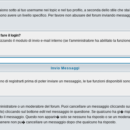
no sotto al tuo username nei topic e nel tuo profilo, a seconda dello stile che stai
 possono avere un livello specifico. Per favore non abusare del forum inviando messa
are il login?
tilizzando il modulo di invio e-mail interno (se l'amministratore ha abilitato la funzi
Invio Messaggi
gno di registrarti prima di poter inviare un messaggio, le tue funzioni disponibili son
ministratore o un moderatore del forum. Puoi cancellare un messaggio cliccando su
nto) cliccando sul bottone
edit
nel messaggio in questione. Se qualcuno ha gi� rispos
ato il messaggio. Questo non apparir� solo se nessuno ha risposto o se un moderat
 genere non pu� cancellare un messaggio dopo che qualcuno ha risposto.