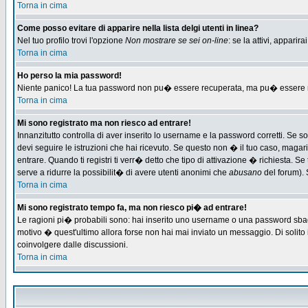
Torna in cima
Come posso evitare di apparire nella lista delgi utenti in linea?
Nel tuo profilo trovi l'opzione
Non mostrare se sei on-line
: se la attivi, appari
Torna in cima
Ho perso la mia password!
Niente panico! La tua password non pu� essere recuperata, ma pu� essere re-
Torna in cima
Mi sono registrato ma non riesco ad entrare!
Innanzitutto controlla di aver inserito lo username e la password corretti. Se 
devi seguire le istruzioni che hai ricevuto. Se questo non � il tuo caso, magari 
entrare. Quando ti registri ti verr� detto che tipo di attivazione � richiesta. Se 
serve a ridurre la possibilit� di avere utenti anonimi che
abusano
del forum). 
Torna in cima
Mi sono registrato tempo fa, ma non riesco pi� ad entrare!
Le ragioni pi� probabili sono: hai inserito uno username o una password sbagliat
motivo � quest'ultimo allora forse non hai mai inviato un messaggio. Di solito
coinvolgere dalle discussioni.
Torna in cima