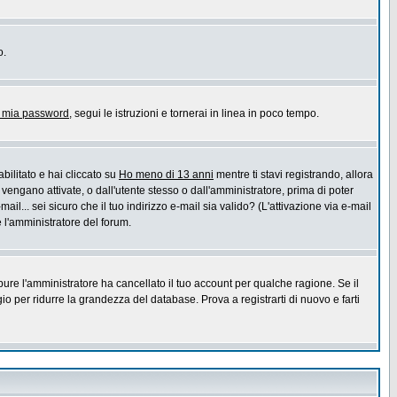
o.
a mia password
, segui le istruzioni e tornerai in linea in poco tempo.
bilitato e hai cliccato su
Ho meno di 13 anni
mentre ti stavi registrando, allora
 vengano attivate, o dall'utente stesso o dall'amministratore, prima di poter
ail... sei sicuro che il tuo indirizzo e-mail sia valido? (L'attivazione via e-mail
e l'amministratore del forum.
pure l'amministratore ha cancellato il tuo account per qualche ragione. Se il
 per ridurre la grandezza del database. Prova a registrarti di nuovo e farti