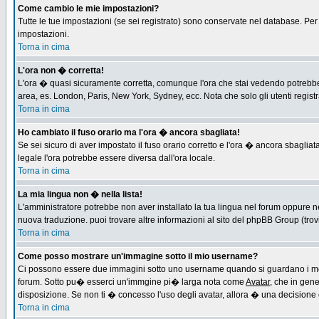
Come cambio le mie impostazioni?
Tutte le tue impostazioni (se sei registrato) sono conservate nel database. Per m
impostazioni.
Torna in cima
L'ora non � corretta!
L'ora � quasi sicuramente corretta, comunque l'ora che stai vedendo potrebbe es
area, es. London, Paris, New York, Sydney, ecc. Nota che solo gli utenti regist
Torna in cima
Ho cambiato il fuso orario ma l'ora � ancora sbagliata!
Se sei sicuro di aver impostato il fuso orario corretto e l'ora � ancora sbagliat
legale l'ora potrebbe essere diversa dall'ora locale.
Torna in cima
La mia lingua non � nella lista!
L'amministratore potrebbe non aver installato la tua lingua nel forum oppure ne
nuova traduzione. puoi trovare altre informazioni al sito del phpBB Group (trovi 
Torna in cima
Come posso mostrare un'immagine sotto il mio username?
Ci possono essere due immagini sotto uno username quando si guardano i messa
forum. Sotto pu� esserci un'immgine pi� larga nota come
Avatar
, che in gen
disposizione. Se non ti � concesso l'uso degli avatar, allora � una decisione d
Torna in cima