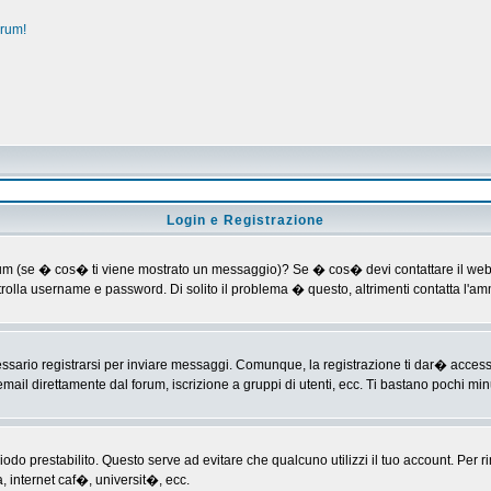
orum!
Login e Registrazione
al forum (se � cos� ti viene mostrato un messaggio)? Se � cos� devi contattare il web
ontrolla username e password. Di solito il problema � questo, altrimenti contatta l'
ario registrarsi per inviare messaggi. Comunque, la registrazione ti dar� accesso ad
mail direttamente dal forum, iscrizione a gruppi di utenti, ecc. Ti bastano pochi minu
riodo prestabilito. Questo serve ad evitare che qualcuno utilizzi il tuo account. P
a, internet caf�, universit�, ecc.