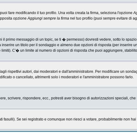
i fare modificando il tuo profilo. Una volta creata la firma, seleziona l'opzione
Ag
'apposita opzione
Aggiungi sempre la firma
nel tuo profilo (puoi sempre evitare di 
il primo messaggio di un topic, se ti � permesso) dovresti vedere, sotto lo spazio 
ta inserire un titolo per il sondaggio e almeno due opzioni di risposta (per inserire u
 limiti). C'� un limite al numero di opzioni di risposta che puoi aggiungere, stabilit
li rispettivi autori, dai moderatori e dall'amministratore. Per modificare un sonda
cato o cancellato, altrimenti solo i moderatori e l'amministratore possono farlo.
gere, scrivere, rispondere, ecc., potresti aver bisogno di autorizzazioni speciali, c
ti fasulli). Se sei registrato e comunque non riesci a votare, probabilmente non hai i 