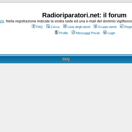
Radioriparatori.net: il forum
ori
. Nella registrazione indicate la vostra sede ed una e-mail del dominio vigilfuoco.it
FAQ
Cerca
Lista degli utenti
Gruppi utenti
Regis
Profilo
Messaggi Privati
Login
FAQ