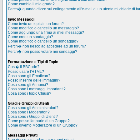
Come cambio il mio grado?
Perch� quando clicco sul collegamento all'e-mail di un utente mi chiede di far
Invio Messaggi
Come invio un topic in un forum?
Come modifico o cancello un messaggio?
Come aggiungo una firma ai miei messaggi?
Come creo un sondaggio?
Come modifico o cancello un sondaggio?
Perch� non riesco ad accedere ad un forum?
Perch� non posso votare nei sondaggi?
Formattazione e Tipi di Topic
Cos'� il BBCode?
Posso usare l'HTML?
Cosa sono gli Emoticon?
Posso inserire delle immagini?
Cosa sono gli Annunci?
Cosa sono i messaggi Importanti?
Cosa sono i topic Chiusi?
Gradi e Gruppi di Utenti
Cosa sono gli Amministratori?
Cosa sono i Moderatori?
Cosa sono i Gruppi di Utenti?
Come posso far parte di un Gruppo?
Come divento Moderatore di un Gruppo?
Messaggi Privati
Non riesco a mandare messaggi privati!