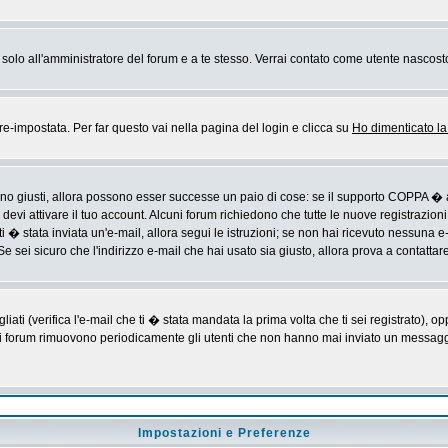
rai solo all'amministratore del forum e a te stesso. Verrai contato come utente nascost
impostata. Per far questo vai nella pagina del login e clicca su
Ho dimenticato l
sono giusti, allora possono esser successe un paio di cose: se il supporto COPPA � a
devi attivare il tuo account. Alcuni forum richiedono che tutte le nuove registrazioni
ti � stata inviata un'e-mail, allora segui le istruzioni; se non hai ricevuto nessuna e-m
Se sei sicuro che l'indirizzo e-mail che hai usato sia giusto, allora prova a contattar
i (verifica l'e-mail che ti � stata mandata la prima volta che ti sei registrato), op
 i forum rimuovono periodicamente gli utenti che non hanno mai inviato un messaggio
Impostazioni e Preferenze