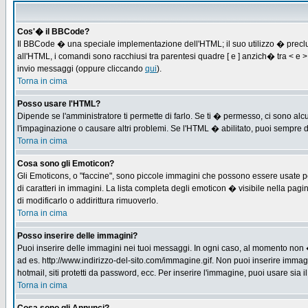
Cos'� il BBCode?
Il BBCode � una speciale implementazione dell'HTML; il suo utilizzo � preclus
all'HTML, i comandi sono racchiusi tra parentesi quadre [ e ] anzich� tra < e
invio messaggi (oppure cliccando
qui
).
Torna in cima
Posso usare l'HTML?
Dipende se l'amministratore ti permette di farlo. Se ti � permesso, ci sono 
l'impaginazione o causare altri problemi. Se l'HTML � abilitato, puoi sempre di
Torna in cima
Cosa sono gli Emoticon?
Gli Emoticons, o "faccine", sono piccole immagini che possono essere usate per
di caratteri in immagini. La lista completa degli emoticon � visibile nella p
di modificarlo o addirittura rimuoverlo.
Torna in cima
Posso inserire delle immagini?
Puoi inserire delle immagini nei tuoi messaggi. In ogni caso, al momento non 
ad es. http://www.indirizzo-del-sito.com/immagine.gif. Non puoi inserire immag
hotmail, siti protetti da password, ecc. Per inserire l'immagine, puoi usare s
Torna in cima