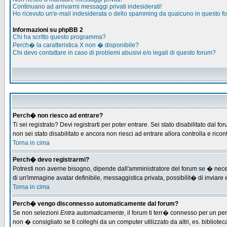
Continuano ad arrivarmi messaggi privati indesiderati!
Ho ricevuto un'e-mail indesiderata o dello spamming da qualcuno in questo f
Informazioni su phpBB 2
Chi ha scritto questo programma?
Perch� la caratteristica X non � disponibile?
Chi devo contattare in caso di problemi abusivi e/o legali di questo forum?
Perch� non riesco ad entrare?
Ti sei registrato? Devi registrarti per poter entrare. Sei stato disabilitato d
non sei stato disabilitato e ancora non riesci ad entrare allora controlla e ric
Torna in cima
Perch� devo registrarmi?
Potresti non averne bisogno, dipende dall'amministratore del forum se � necess
di un'immagine avatar definibile, messaggistica privata, possibilit� di inviare e
Torna in cima
Perch� vengo disconnesso automaticamente dal forum?
Se non selezioni
Entra automaticamente
, il forum ti terr� connesso per un pe
non � consigliato se ti colleghi da un computer utilizzato da altri, es. bibliotec