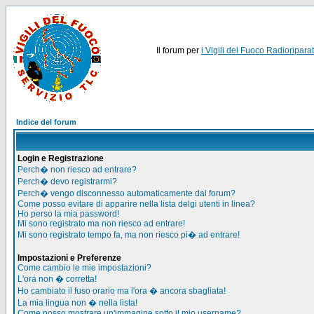
Il forum per
i Vigili del Fuoco Radioriparat
Indice del forum
Login e Registrazione
Perch� non riesco ad entrare?
Perch� devo registrarmi?
Perch� vengo disconnesso automaticamente dal forum?
Come posso evitare di apparire nella lista delgi utenti in linea?
Ho perso la mia password!
Mi sono registrato ma non riesco ad entrare!
Mi sono registrato tempo fa, ma non riesco pi� ad entrare!
Impostazioni e Preferenze
Come cambio le mie impostazioni?
L'ora non � corretta!
Ho cambiato il fuso orario ma l'ora � ancora sbagliata!
La mia lingua non � nella lista!
Come posso mostrare un'immagine sotto il mio username?