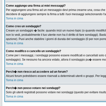
Come aggiungo una firma ai miei messaggi?
Per aggiungere una firma ad un messaggio devi prima crearne una, cosa che puo
decidere di aggiungere sempre la firma a tutti i tuoi messaggi selezionando l
Torna in cima
Come creo un sondaggio?
Creare un sondaggio � facile: quando inizi un nuovo topic (o quando modifichi 
non lo vedi, probabilmente il tuo utente non ha il diritto di fare sondaggi). Bas
opzione
). Puoi anche stabilire i giorni di durata del sondaggio (0 per non porre
Torna in cima
Come modifico o cancello un sondaggio?
Come per i messaggi, i sondaggi possono essere modificati e cancellati solo dag
sondaggio). Se nessuno ha ancora votato, allora il sondaggio pu� essere modifi
Torna in cima
Perch� non riesco ad accedere ad un forum?
Alcuni forum potrebbero essere riservati a determinati utenti o gruppi. Per leg
Torna in cima
Perch� non posso votare nei sondaggi?
Solo gli utenti registrati possono votare nei sondaggi (questo per evitare risulta
Torna in cima